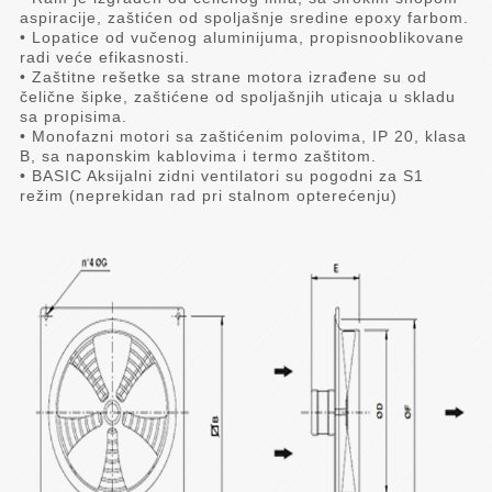
aspiracije, zaštićen od spoljašnje sredine epoxy farbom.
• Lopatice od vučenog aluminijuma, propisnooblikovane
radi veće efikasnosti.
• Zaštitne rešetke sa strane motora izrađene su od
čelične šipke, zaštićene od spoljašnjih uticaja u skladu
sa propisima.
• Monofazni motori sa zaštićenim polovima, IP 20, klasa
B, sa naponskim kablovima i termo zaštitom.
• BASIC Aksijalni zidni ventilatori su pogodni za S1
režim (neprekidan rad pri stalnom opterećenju)