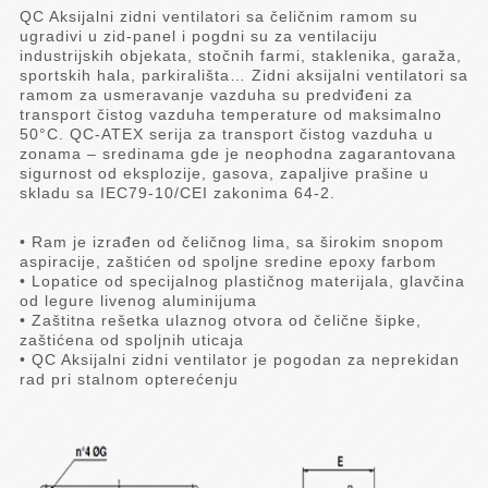
QC Aksijalni zidni ventilatori sa čeličnim ramom su
ugradivi u zid-panel i pogdni su za ventilaciju
industrijskih objekata, stočnih farmi, staklenika, garaža,
sportskih hala, parkirališta… Zidni aksijalni ventilatori sa
ramom za usmeravanje vazduha su predviđeni za
transport čistog vazduha temperature od maksimalno
50°C. QC-ATEX serija za transport čistog vazduha u
zonama – sredinama gde je neophodna zagarantovana
sigurnost od eksplozije, gasova, zapaljive prašine u
skladu sa IEC79-10/CEI zakonima 64-2.
• Ram je izrađen od čeličnog lima, sa širokim snopom
aspiracije, zaštićen od spoljne sredine epoxy farbom
• Lopatice od specijalnog plastičnog materijala, glavčina
od legure livenog aluminijuma
• Zaštitna rešetka ulaznog otvora od čelične šipke,
zaštićena od spoljnih uticaja
• QC Aksijalni zidni ventilator je pogodan za neprekidan
rad pri stalnom opterećenju