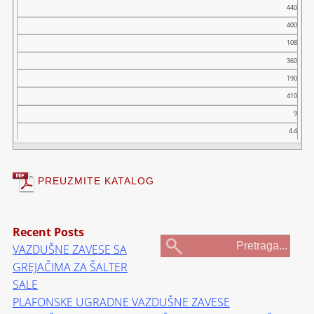
440
400
108
360
190
410
9
4.4
PREUZMITE KATALOG
Recent Posts
VAZDUŠNE ZAVESE SA
GREJAČIMA ZA ŠALTER
SALE
PLAFONSKE UGRADNE VAZDUŠNE ZAVESE