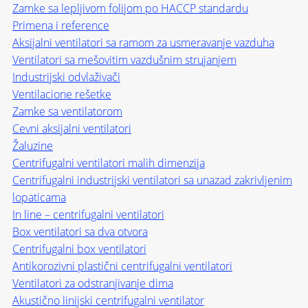
Zamke sa lepljivom folijom po HACCP standardu
Primena i reference
Aksijalni ventilatori sa ramom za usmeravanje vazduha
Ventilatori sa mešovitim vazdušnim strujanjem
Industrijski odvlaživači
Ventilacione rešetke
Zamke sa ventilatorom
Cevni aksijalni ventilatori
Žaluzine
Centrifugalni ventilatori malih dimenzija
Centrifugalni industrijski ventilatori sa unazad zakrivljenim
lopaticama
In line – centrifugalni ventilatori
Box ventilatori sa dva otvora
Centrifugalni box ventilatori
Antikorozivni plastični centrifugalni ventilatori
Ventilatori za odstranjivanje dima
Akustično linijski centrifugalni ventilator