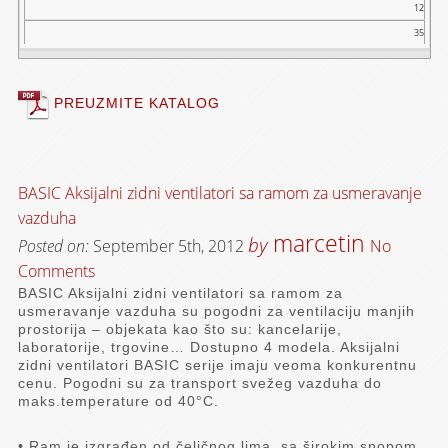
12
35
PREUZMITE KATALOG
BASIC Aksijalni zidni ventilatori sa ramom za usmeravanje
vazduha
marcetin
by
Posted on:
September 5th, 2012
No
Comments
BASIC Aksijalni zidni ventilatori sa ramom za
usmeravanje vazduha su pogodni za ventilaciju manjih
prostorija – objekata kao što su: kancelarije,
laboratorije, trgovine… Dostupno 4 modela. Aksijalni
zidni ventilatori BASIC serije imaju veoma konkurentnu
cenu. Pogodni su za transport svežeg vazduha do
maks.temperature od 40°C.
• Ram je izgrađen od čeličnog lima, sa širokim snopom