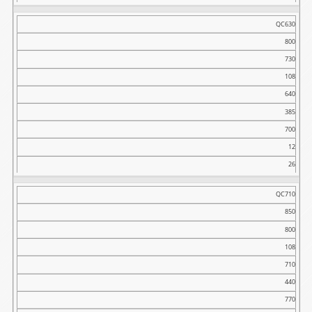
QC630
800
730
108
640
385
700
12
26
QC710
850
800
108
710
440
770