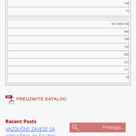
148
15
DIC INOX 180
445
140
152
200
227
171
18
PREUZMITE KATALOG
Recent Posts
VAZDUŠNE ZAVESE SA