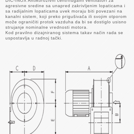
DIC-INOX Antikorozivni centrifugalni ventilatori za
agresivne sredine sa unapred zakrivljenim lopaticama i
sa radijalnim lopaticama uvek moraju biti povezani na
kanalni sistem, koji preko prigušivača ili svojim otporom
može ograničiti protok vazduha da bi se dostiglo usisno
strujanje nominalne vrednosti motora.
Kod pravilno dizajniranog sistema takav način rada se
uspostavlja u radnoj tački.