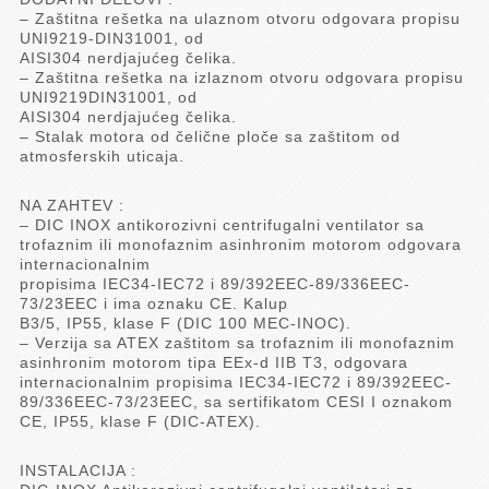
– Zaštitna rešetka na ulaznom otvoru odgovara propisu
UNI9219-DIN31001, od
AISI304 nerdjajućeg čelika.
– Zaštitna rešetka na izlaznom otvoru odgovara propisu
UNI9219DIN31001, od
AISI304 nerdjajućeg čelika.
– Stalak motora od čelične ploče sa zaštitom od
atmosferskih uticaja.
NA ZAHTEV :
– DIC INOX antikorozivni centrifugalni ventilator sa
trofaznim ili monofaznim asinhronim motorom odgovara
internacionalnim
propisima IEC34-IEC72 i 89/392EEC-89/336EEC-
73/23EEC i ima oznaku CE. Kalup
B3/5, IP55, klase F (DIC 100 MEC-INOC).
– Verzija sa ATEX zaštitom sa trofaznim ili monofaznim
asinhronim motorom tipa EEx-d IIB T3, odgovara
internacionalnim propisima IEC34-IEC72 i 89/392EEC-
89/336EEC-73/23EEC, sa sertifikatom CESI I oznakom
CE, IP55, klase F (DIC-ATEX).
INSTALACIJA :