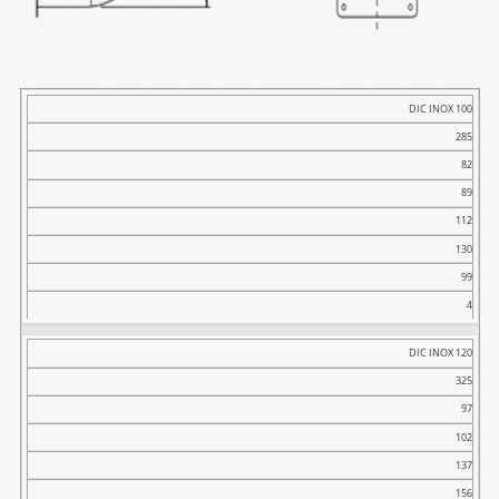
Tip
DIC INOX 100
285
A
82
B
89
C
112
D
130
E
99
F
4
kg
DIC INOX 120
325
97
102
137
156