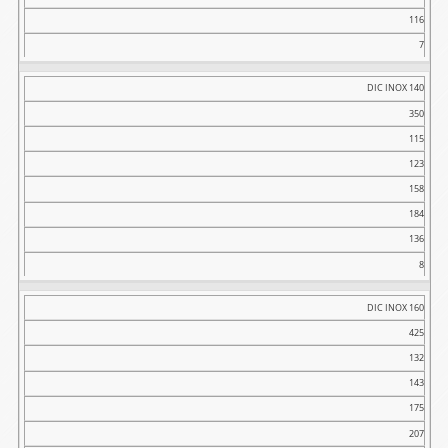
116
7
DIC INOX 140
350
115
123
158
184
136
8
DIC INOX 160
425
132
143
175
207