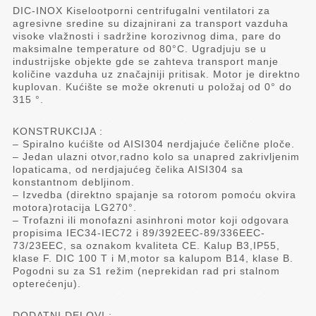
DIC-INOX Kiselootporni centrifugalni ventilatori za
agresivne sredine su dizajnirani za transport vazduha
visoke vlažnosti i sadržine korozivnog dima, pare do
maksimalne temperature od 80°C. Ugradjuju se u
industrijske objekte gde se zahteva transport manje
količine vazduha uz značajniji pritisak. Motor je direktno
kuplovan. Kućište se može okrenuti u položaj od 0° do
315 °.
KONSTRUKCIJA :
– Spiralno kućište od AISI304 nerdjajuće čelične ploče.
– Jedan ulazni otvor,radno kolo sa unapred zakrivljenim
lopaticama, od nerdjajućeg čelika AISI304 sa
konstantnom debljinom.
– Izvedba (direktno spajanje sa rotorom pomoću okvira
motora)rotacija LG270°.
– Trofazni ili monofazni asinhroni motor koji odgovara
propisima IEC34-IEC72 i 89/392EEC-89/336EEC-
73/23EEC, sa oznakom kvaliteta CE. Kalup B3,IP55,
klase F. DIC 100 T i M,motor sa kalupom B14, klase B.
Pogodni su za S1 režim (neprekidan rad pri stalnom
opterećenju).
DODATNI DELOVI :