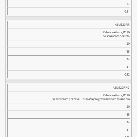
37
0,61
ASM120PIR
Zidni ventilator,Ø120
sa senzorom pokreta
20
165
44
41
0,82
ASM120PIRG
Zidni ventilator,Ø120
sa senzorom pokreta i unutrašnjom gravitacionom žaluzinom
20
165
44
41