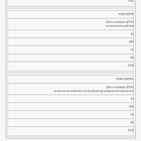
0,82
ASM150PIR
Zidni ventilator,Ø150
sa senzorom pokreta
30
300
55
45
0,93
ASM150PIRG
Zidni ventilator,Ø150
sa senzorom pokreta i unutrašnjom gravitacionom žaluzinom
30
300
55
45
0,93