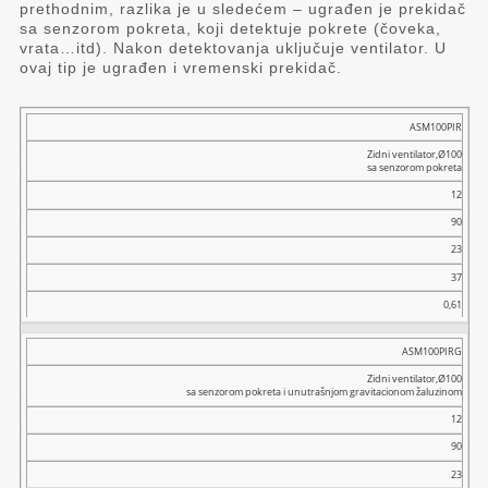
prethodnim, razlika je u sledećem – ugrađen je prekidač
sa senzorom pokreta, koji detektuje pokrete (čoveka,
vrata…itd). Nakon detektovanja uključuje ventilator. U
ovaj tip je ugrađen i vremenski prekidač.
Model
ASM100PIR
Zidni ventilator,Ø100
Naziv
sa senzorom pokreta
Snaga
12
(W)
90
Transp.
23
vaz.
(m³/h)
37
Pritisak
0,61
(Pa)
Buka
ASM100PIRG
dB
(A)
Zidni ventilator,Ø100
sa senzorom pokreta i unutrašnjom gravitacionom žaluzinom
Masa
12
(kg)
90
23