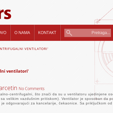
OVO
O NAMA
KONTAKT
NTRIFUGALNI VENTILATORI'
ni ventilatori’
rcetin
No Comments
jalno-centrifugalni, što znači da su u ventilatoru ujedinjene os
a sa velikim vazdušnim pritiskom). Ventilator je sposoban da 
 je odgovarajući za kancelarije, čekaonice. Sa priključkom o