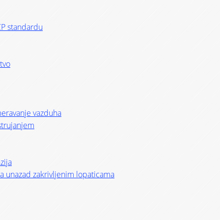
CP standardu
stvo
smeravanje vazduha
strujanjem
zija
i sa unazad zakrivljenim lopaticama