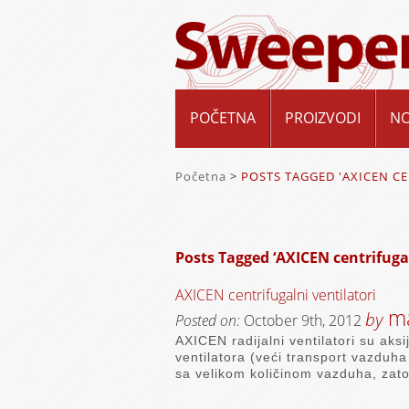
POČETNA
PROIZVODI
N
Početna
>
POSTS TAGGED 'AXICEN CE
Posts Tagged ‘AXICEN centrifugal
AXICEN centrifugalni ventilatori
ma
by
Posted on:
October 9th, 2012
AXICEN radijalni ventilatori su aksi
ventilatora (veći transport vazduh
sa velikom količinom vazduha, zato