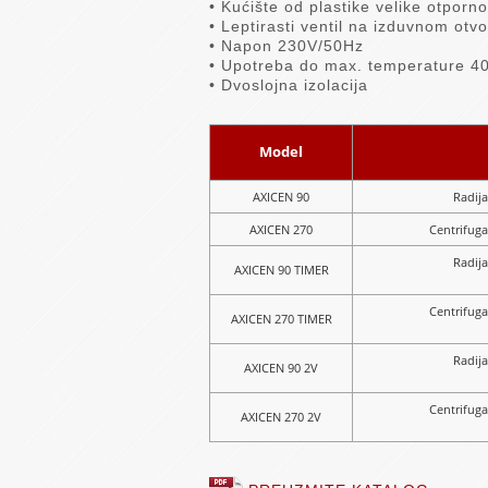
• Kućište od plastike velike otporno
• Leptirasti ventil na izduvnom otvo
• Napon 230V/50Hz
• Upotreba do max. temperature 40
• Dvoslojna izolacija
Model
AXICEN 90
Radija
AXICEN 270
Centrifuga
Radija
AXICEN 90 TIMER
Centrifuga
AXICEN 270 TIMER
Radija
AXICEN 90 2V
Centrifuga
AXICEN 270 2V