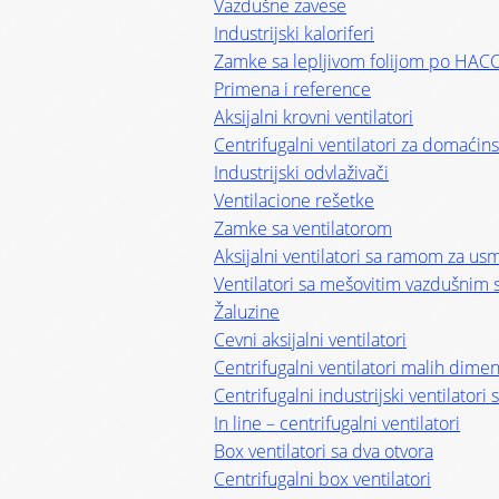
Vazdušne zavese
Industrijski kaloriferi
Zamke sa lepljivom folijom po HAC
Primena i reference
Aksijalni krovni ventilatori
Centrifugalni ventilatori za domaćin
Industrijski odvlaživači
Ventilacione rešetke
Zamke sa ventilatorom
Aksijalni ventilatori sa ramom za u
Ventilatori sa mešovitim vazdušnim 
Žaluzine
Cevni aksijalni ventilatori
Centrifugalni ventilatori malih dimen
Centrifugalni industrijski ventilator
In line – centrifugalni ventilatori
Box ventilatori sa dva otvora
Centrifugalni box ventilatori