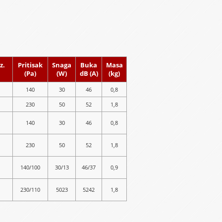
z.
Pritisak
Snaga
Buka
Masa
(Pa)
(W)
dB (A)
(kg)
140
30
46
0,8
230
50
52
1,8
140
30
46
0,8
230
50
52
1,8
140/100
30/13
46/37
0,9
230/110
5023
5242
1,8