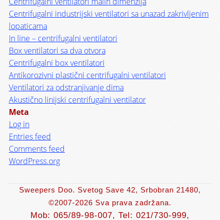
Centrifugalni ventilatori malih dimenzija
Centrifugalni industrijski ventilatori sa unazad zakrivljenim
lopaticama
In line – centrifugalni ventilatori
Box ventilatori sa dva otvora
Centrifugalni box ventilatori
Antikorozivni plastični centrifugalni ventilatori
Ventilatori za odstranjivanje dima
Akustično linijski centrifugalni ventilator
Meta
Log in
Entries feed
Comments feed
WordPress.org
Sweepers Doo. Svetog Save 42, Srbobran 21480,
©2007-2026
Sva prava zadržana.
Mob: 065/89-98-007, Tel: 021/730-999,