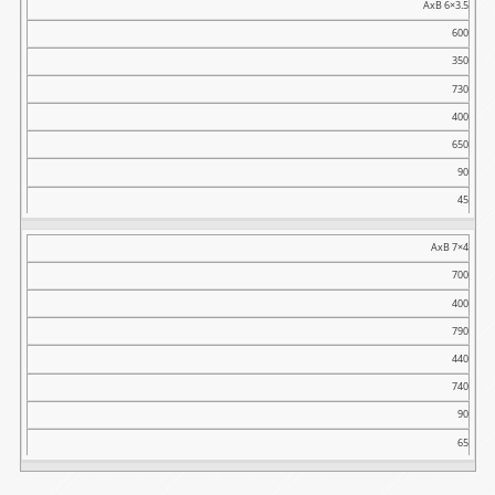
AxB 6×3.5
600
350
730
400
650
90
45
AxB 7×4
700
400
790
440
740
90
65