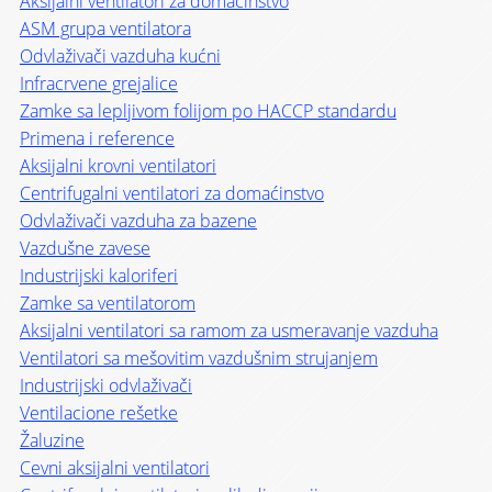
Aksijalni ventilatori za domaćinstvo
ASM grupa ventilatora
Odvlaživači vazduha kućni
Infracrvene grejalice
Zamke sa lepljivom folijom po HACCP standardu
Primena i reference
Aksijalni krovni ventilatori
Centrifugalni ventilatori za domaćinstvo
Odvlaživači vazduha za bazene
Vazdušne zavese
Industrijski kaloriferi
Zamke sa ventilatorom
Aksijalni ventilatori sa ramom za usmeravanje vazduha
Ventilatori sa mešovitim vazdušnim strujanjem
Industrijski odvlaživači
Ventilacione rešetke
Žaluzine
Cevni aksijalni ventilatori