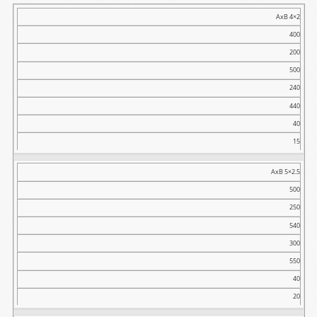
Tip
AxB 4×2
400
A
200
B
500
C
240
D
440
E
40
F
15
kg
AxB 5×2.5
500
250
540
300
550
40
20