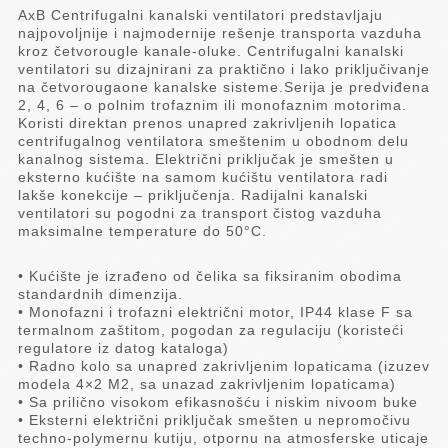
AxB Centrifugalni kanalski ventilatori predstavljaju
najpovoljnije i najmodernije rešenje transporta vazduha
kroz četvorougle kanale-oluke. Centrifugalni kanalski
ventilatori su dizajnirani za praktično i lako priključivanje
na četvorougaone kanalske sisteme.Serija je predviđena
2, 4, 6 – o polnim trofaznim ili monofaznim motorima.
Koristi direktan prenos unapred zakrivljenih lopatica
centrifugalnog ventilatora smeštenim u obodnom delu
kanalnog sistema. Električni priključak je smešten u
eksterno kućište na samom kućištu ventilatora radi
lakše konekcije – priključenja. Radijalni kanalski
ventilatori su pogodni za transport čistog vazduha
maksimalne temperature do 50°C.
• Kućište je izrađeno od čelika sa fiksiranim obodima
standardnih dimenzija.
• Monofazni i trofazni električni motor, IP44 klase F sa
termalnom zaštitom, pogodan za regulaciju (koristeći
regulatore iz datog kataloga)
• Radno kolo sa unapred zakrivljenim lopaticama (izuzev
modela 4×2 M2, sa unazad zakrivljenim lopaticama)
• Sa prilično visokom efikasnošću i niskim nivoom buke
• Eksterni električni priključak smešten u nepromočivu
techno-polymernu kutiju, otpornu na atmosferske uticaje