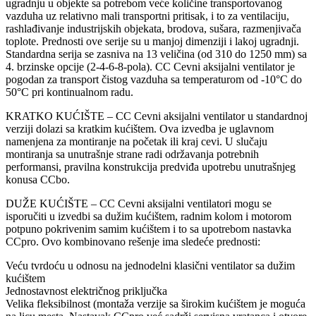
ugradnju u objekte sa potrebom veće količine transportovanog
vazduha uz relativno mali transportni pritisak, i to za ventilaciju,
rashlađivanje industrijskih objekata, brodova, sušara, razmenjivača
toplote. Prednosti ove serije su u manjoj dimenziji i lakoj ugradnji.
Standardna serija se zasniva na 13 veličina (od 310 do 1250 mm) sa
4. brzinske opcije (2-4-6-8-pola). CC Cevni aksijalni ventilator je
pogodan za transport čistog vazduha sa temperaturom od -10°C do
50°C pri kontinualnom radu.
KRATKO KUĆIŠTE – CC Cevni aksijalni ventilator u standardnoj
verziji dolazi sa kratkim kućištem. Ova izvedba je uglavnom
namenjena za montiranje na početak ili kraj cevi. U slučaju
montiranja sa unutrašnje strane radi održavanja potrebnih
performansi, pravilna konstrukcija predviđa upotrebu unutrašnjeg
konusa CCbo.
DUŽE KUĆIŠTE – CC Cevni aksijalni ventilatori mogu se
isporučiti u izvedbi sa dužim kućištem, radnim kolom i motorom
potpuno pokrivenim samim kućištem i to sa upotrebom nastavka
CCpro. Ovo kombinovano rešenje ima sledeće prednosti:
Veću tvrdoću u odnosu na jednodelni klasični ventilator sa dužim
kućištem
Jednostavnost električnog priključka
Velika fleksibilnost (montaža verzije sa širokim kućištem je moguća