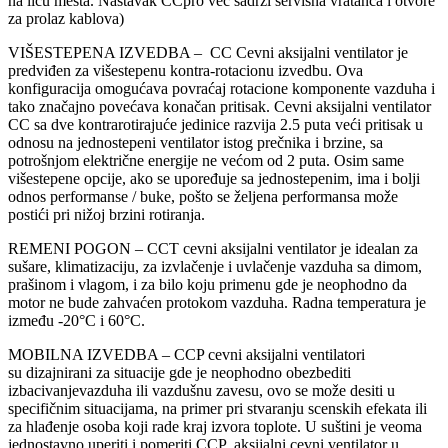
na licu mesta. Nastavak CCpro već sadrži servisna vratanca i otvore
za prolaz kablova)
VIŠESTEPENA IZVEDBA – CC Cevni aksijalni ventilator je
predviđen za višestepenu kontra-rotacionu izvedbu. Ova
konfiguracija omogućava povraćaj rotacione komponente vazduha i
tako značajno povećava konačan pritisak. Cevni aksijalni ventilator
CC sa dve kontrarotirajuće jedinice razvija 2.5 puta veći pritisak u
odnosu na jednostepeni ventilator istog prečnika i brzine, sa
potrošnjom električne energije ne većom od 2 puta. Osim same
višestepene opcije, ako se upoređuje sa jednostepenim, ima i bolji
odnos performanse / buke, pošto se željena performansa može
postići pri nižoj brzini rotiranja.
REMENI POGON – CCT cevni aksijalni ventilator je idealan za
sušare, klimatizaciju, za izvlačenje i uvlačenje vazduha sa dimom,
prašinom i vlagom, i za bilo koju primenu gde je neophodno da
motor ne bude zahvaćen protokom vazduha. Radna temperatura je
između -20°C i 60°C.
MOBILNA IZVEDBA – CCP cevni aksijalni ventilatori
su dizajnirani za situacije gde je neophodno obezbediti
izbacivanjevazduha ili vazdušnu zavesu, ovo se može desiti u
specifičnim situacijama, na primer pri stvaranju scenskih efekata ili
za hlađenje osoba koji rade kraj izvora toplote. U suštini je veoma
jednostavno uperiti i pomeriti CCP aksijalni cevni ventilator u