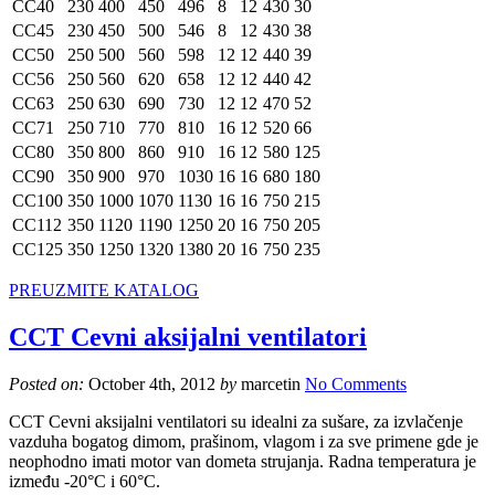
CC40
230
400
450
496
8
12
430
30
CC45
230
450
500
546
8
12
430
38
CC50
250
500
560
598
12
12
440
39
CC56
250
560
620
658
12
12
440
42
CC63
250
630
690
730
12
12
470
52
CC71
250
710
770
810
16
12
520
66
CC80
350
800
860
910
16
12
580
125
CC90
350
900
970
1030
16
16
680
180
CC100
350
1000
1070
1130
16
16
750
215
CC112
350
1120
1190
1250
20
16
750
205
CC125
350
1250
1320
1380
20
16
750
235
PREUZMITE KATALOG
CCT Cevni aksijalni ventilatori
Posted on:
October 4th, 2012
by
marcetin
No Comments
CCT Cevni aksijalni ventilatori su idealni za sušare, za izvlačenje
vazduha bogatog dimom, prašinom, vlagom i za sve primene gde je
neophodno imati motor van dometa strujanja. Radna temperatura je
između -20°C i 60°C.