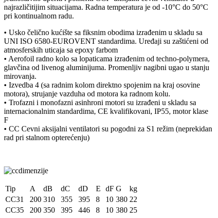
najrazličitijim situacijama. Radna temperatura je od -10°C do 50°C
pri kontinualnom radu.
• Usko čelično kućište sa fiksnim obodima izrađenim u skladu sa
UNI ISO 6580-EUROVENT standardima. Uređaji su zaštićeni od
atmosferskih uticaja sa epoxy farbom
• Aerofoil radno kolo sa lopaticama izrađenim od techno-polymera,
glavčina od livenog aluminijuma. Promenljiv nagibni ugao u stanju
mirovanja.
• Izvedba 4 (sa radnim kolom direktno spojenim na kraj osovine
motora), strujanje vazduha od motora ka radnom kolu.
• Trofazni i monofazni asinhroni motori su izrađeni u skladu sa
internacionalnim standardima, CE kvalifikovani, IP55, motor klase
F
• CC Cevni aksijalni ventilatori su pogodni za S1 režim (neprekidan
rad pri stalnom opterećenju)
Tip
A
dB
dC
dD
E
dF
G
kg
CC31
200
310
355
395
8
10
380
22
CC35
200
350
395
446
8
10
380
25