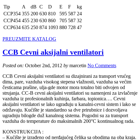
Tip
A
dB
C
D
E
F
kg
CCP354
355
200
630
810
595
587
24
CCP454
455
230
630
860
705
587
32
CCP634
635
250
874
1093
880
728
47
PREUZMITE KATALOG
CCB Cevni aksijalni ventilatori
Posted on:
October 2nd, 2012
by
marcetin
No Comments
CCB Cevni aksijalni ventilatori su dizajnirani za transport vrućeg
dima, pare, vazduha visokog stepena vlažnosti, vazduha sa većim
česticama prašine, ulja-gde motor mora totalno biti odvojen od
strujanja. CC-B cevni aksijalni ventilatori su namenjeni za izvlačenje
vazduha iz profesionalnih kuhinja, farbara, topionica…. Cevni
aksijalni ventilatori se lako ugrađuju u kanalni-cevni sistem i lako se
održavaju. Kućište je standardno sa dve prirubnice i dozvoljava
ugradnju bilogde duž kanalnog sistema. Pogodni su za transport
vazduha do temperature do maksimalnih 200°C kontinualnog rada.
KONSTRUKCIJA :
– Kućište je izrađeno od nerđajućeg čelika sa obodima na oba kraja.