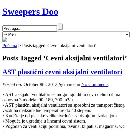
Sweepers Doo
Početna
>
Posts tagged 'Cevni aksijalni ventilatori'
Posts Tagged ‘Cevni aksijalni ventilatori’
AST plastični cevni aksijalni ventilatori
Posted on:
October 8th, 2012
by
marcetin
No Comments
• AST aksijalni ventilatori se mogu ugraditi u cev i delimo ih na
osnovna 3 modela: 90, 180, 300 m3/h.
• AST plastični aksijalni ventilatori su sposobni za transport čistog
vazduha maksimalne temperature do 40 stepeni.
• Kućište je od plastike velike tvrdoće, sa dvojnom izolacijom.
• Moguća je ugradnja u linearni cevni sistem.
• Pogodan za ventilaciju podruma, tavana, kupatila, magacina, wc-
a…