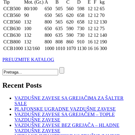
Tip
Mot. (Gr.)
A
B
C
D
E
F
kg
CCB500
80/100
650
505
560
598
12
12
65
CCB560
90
650
565
620
658
12
12
70
CCB560
132
800
565
620
658
12
12
130
CCB630
100
650
635
590
730
12
12
75
CCB630
132
800
635
590
730
12
12
140
CCB800
132
800
808
860
910
16
12
190
CCB1000
132/160
1000
1010
1070
1130
16
16
300
PREUZMITE KATALOG
Recent Posts
VAZDUŠNE ZAVESE SA GREJAČIMA ZA ŠALTER
SALE
PLAFONSKE UGRADNE VAZDUŠNE ZAVESE
VAZDUŠNE ZAVESE SA GREJAČEM – TOPLE
VAZDUŠNE ZAVESE
VAZDUŠNE ZAVESE BEZ GREJAČA – HLADNE
VAZDUŠNE ZAVESE