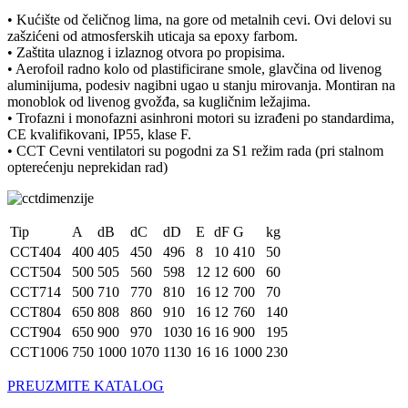
• Kućište od čeličnog lima, na gore od metalnih cevi. Ovi delovi su
zašzićeni od atmosferskih uticaja sa epoxy farbom.
• Zaštita ulaznog i izlaznog otvora po propisima.
• Aerofoil radno kolo od plastificirane smole, glavčina od livenog
aluminijuma, podesiv nagibni ugao u stanju mirovanja. Montiran na
monoblok od livenog gvožđa, sa kugličnim ležajima.
• Trofazni i monofazni asinhroni motori su izrađeni po standardima,
CE kvalifikovani, IP55, klase F.
• CCT Cevni ventilatori su pogodni za S1 režim rada (pri stalnom
opterećenju neprekidan rad)
Tip
A
dB
dC
dD
E
dF
G
kg
CCT404
400
405
450
496
8
10
410
50
CCT504
500
505
560
598
12
12
600
60
CCT714
500
710
770
810
16
12
700
70
CCT804
650
808
860
910
16
12
760
140
CCT904
650
900
970
1030
16
16
900
195
CCT1006
750
1000
1070
1130
16
16
1000
230
PREUZMITE KATALOG