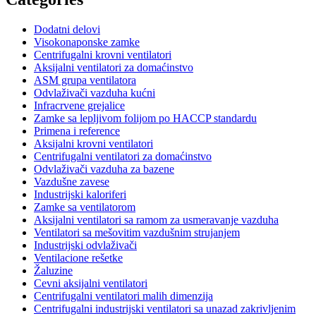
Dodatni delovi
Visokonaponske zamke
Centrifugalni krovni ventilatori
Aksijalni ventilatori za domaćinstvo
ASM grupa ventilatora
Odvlaživači vazduha kućni
Infracrvene grejalice
Zamke sa lepljivom folijom po HACCP standardu
Primena i reference
Aksijalni krovni ventilatori
Centrifugalni ventilatori za domaćinstvo
Odvlaživači vazduha za bazene
Vazdušne zavese
Industrijski kaloriferi
Zamke sa ventilatorom
Aksijalni ventilatori sa ramom za usmeravanje vazduha
Ventilatori sa mešovitim vazdušnim strujanjem
Industrijski odvlaživači
Ventilacione rešetke
Žaluzine
Cevni aksijalni ventilatori
Centrifugalni ventilatori malih dimenzija
Centrifugalni industrijski ventilatori sa unazad zakrivljenim