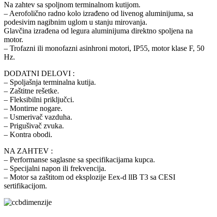
Na zahtev sa spoljnom terminalnom kutijom.
– Aerofolično radno kolo izrađeno od livenog aluminijuma, sa
podesivim nagibnim uglom u stanju mirovanja.
Glavčina izrađena od legura aluminijuma direktno spoljena na
motor.
– Trofazni ili monofazni asinhroni motori, IP55, motor klase F, 50
Hz.
DODATNI DELOVI :
– Spoljašnja terminalna kutija.
– Zaštitne rešetke.
– Fleksibilni priključci.
– Montirne nogare.
– Usmerivač vazduha.
– Prigušivač zvuka.
– Kontra obodi.
NA ZAHTEV :
– Performanse saglasne sa specifikacijama kupca.
– Specijalni napon ili frekvencija.
– Motor sa zaštitom od eksplozije Eex-d llB T3 sa CESI
sertifikacijom.