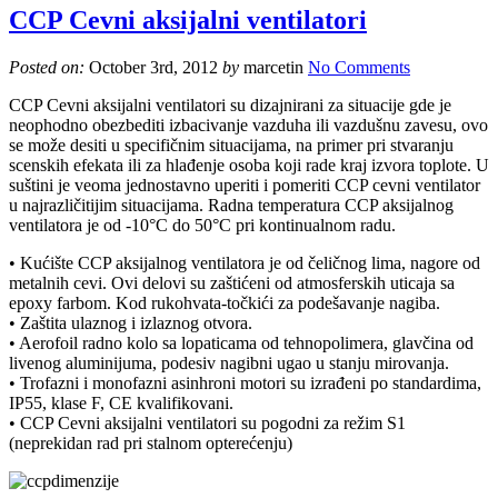
CCP Cevni aksijalni ventilatori
Posted on:
October 3rd, 2012
by
marcetin
No Comments
CCP Cevni aksijalni ventilatori su dizajnirani za situacije gde je
neophodno obezbediti izbacivanje vazduha ili vazdušnu zavesu, ovo
se može desiti u specifičnim situacijama, na primer pri stvaranju
scenskih efekata ili za hlađenje osoba koji rade kraj izvora toplote. U
suštini je veoma jednostavno uperiti i pomeriti CCP cevni ventilator
u najrazličitijim situacijama. Radna temperatura CCP aksijalnog
ventilatora je od -10°C do 50°C pri kontinualnom radu.
• Kućište CCP aksijalnog ventilatora je od čeličnog lima, nagore od
metalnih cevi. Ovi delovi su zaštićeni od atmosferskih uticaja sa
epoxy farbom. Kod rukohvata-točkići za podešavanje nagiba.
• Zaštita ulaznog i izlaznog otvora.
• Aerofoil radno kolo sa lopaticama od tehnopolimera, glavčina od
livenog aluminijuma, podesiv nagibni ugao u stanju mirovanja.
• Trofazni i monofazni asinhroni motori su izrađeni po standardima,
IP55, klase F, CE kvalifikovani.
• CCP Cevni aksijalni ventilatori su pogodni za režim S1
(neprekidan rad pri stalnom opterećenju)