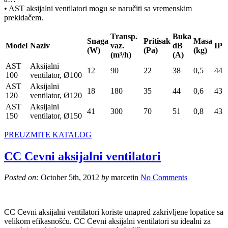
• AST aksijalni ventilatori mogu se naručiti sa vremenskim
prekidačem.
Transp.
Buka
Snaga
Pritisak
Masa
Model
Naziv
vaz.
dB
IP
(W)
(Pa)
(kg)
(m³/h)
(A)
AST
Aksijalni
12
90
22
38
0,5
44
100
ventilator, Ø100
AST
Aksijalni
18
180
35
44
0,6
43
120
ventilator, Ø120
AST
Aksijalni
41
300
70
51
0,8
43
150
ventilator, Ø150
PREUZMITE KATALOG
CC Cevni aksijalni ventilatori
Posted on:
October 5th, 2012
by
marcetin
No Comments
CC Cevni aksijalni ventilatori koriste unapred zakrivljene lopatice sa
velikom efikasnošću. CC Cevni aksijalni ventilatori su idealni za