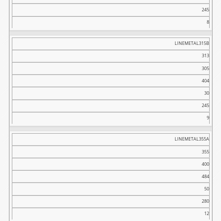
245
8
LINEMETAL315B
313
305
404
30
245
9
LINEMETAL355A
355
400
484
50
280
12