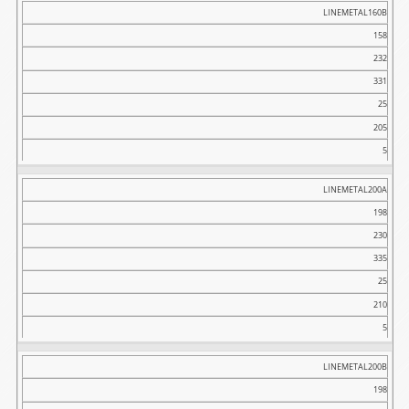
LINEMETAL160B
158
232
331
25
205
5
LINEMETAL200A
198
230
335
25
210
5
LINEMETAL200B
198