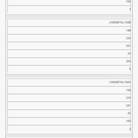
160
3
LINEMETAL150B
148
232
331
25
205
5
LINEMETAL160A
158
210
241
25
160
3