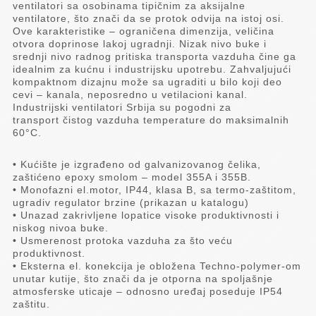
ventilatori sa osobinama tipičnim za aksijalne
ventilatore, što znači da se protok odvija na istoj osi.
Ove karakteristike – ograničena dimenzija, veličina
otvora doprinose lakoj ugradnji. Nizak nivo buke i
srednji nivo radnog pritiska transporta vazduha čine ga
idealnim za kućnu i industrijsku upotrebu. Zahvaljujući
kompaktnom dizajnu može sa ugraditi u bilo koji deo
cevi – kanala, neposredno u vetilacioni kanal.
Industrijski ventilatori Srbija su pogodni za
transport čistog vazduha temperature do maksimalnih
60°C.
• Kućište je izgrađeno od galvanizovanog čelika,
zaštićeno epoxy smolom – model 355A i 355B.
• Monofazni el.motor, IP44, klasa B, sa termo-zaštitom,
ugradiv regulator brzine (prikazan u katalogu)
• Unazad zakrivljene lopatice visoke produktivnosti i
niskog nivoa buke.
• Usmerenost protoka vazduha za što veću
produktivnost.
• Eksterna el. konekcija je obložena Techno-polymer-om
unutar kutije, što znači da je otporna na spoljašnje
atmosferske uticaje – odnosno uređaj poseduje IP54
zaštitu.