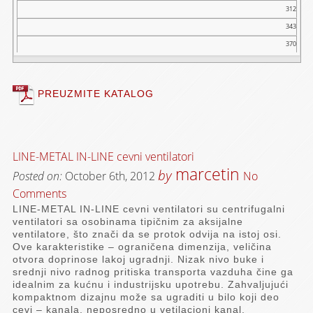
312
343
370
PREUZMITE KATALOG
LINE-METAL IN-LINE cevni ventilatori
marcetin
by
Posted on:
October 6th, 2012
No
Comments
LINE-METAL IN-LINE cevni ventilatori su centrifugalni
ventilatori sa osobinama tipičnim za aksijalne
ventilatore, što znači da se protok odvija na istoj osi.
Ove karakteristike – ograničena dimenzija, veličina
otvora doprinose lakoj ugradnji. Nizak nivo buke i
srednji nivo radnog pritiska transporta vazduha čine ga
idealnim za kućnu i industrijsku upotrebu. Zahvaljujući
kompaktnom dizajnu može sa ugraditi u bilo koji deo
cevi – kanala, neposredno u vetilacioni kanal.