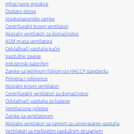
Infracrvene grejalice
Dodatni delovi
Visokonaponske zamke
Centrifugalni krovni ventilatori
Aksijalni ventilatori za domaćinstvo
ASM grupa ventilatora
Odvlaživači vazduha kućni
Vazdušne zavese
Industrijski kaloriferi
Zamke sa lepljivom folijom po HACCP standardu
Primena i reference
Aksijalni krovni ventilatori
Centrifugalni ventilatori za domaćinstvo
Odvlaživači vazduha za bazene
Ventilacione rešetke
Zamke sa ventilatorom
Aksijalni ventilatori sa ramom za usmeravanje vazduha
Ventilatori sa mešovitim vazdušnim strujanjem