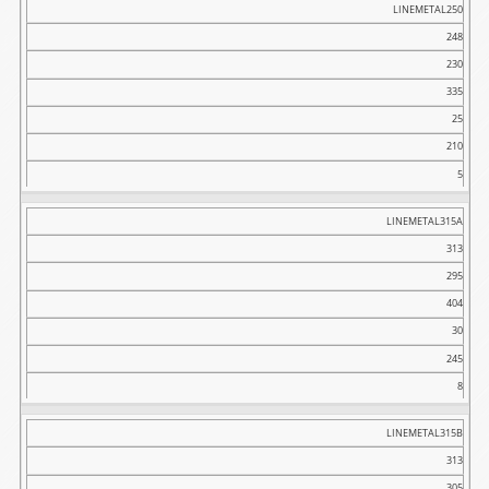
LINEMETAL250
248
230
335
25
210
5
LINEMETAL315A
313
295
404
30
245
8
LINEMETAL315B
313
305