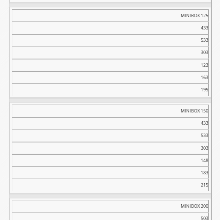
F(max)
MINIBOX 125
433
533
303
123
163
195
MINIBOX 150
433
533
303
148
183
215
MINIBOX 200
503