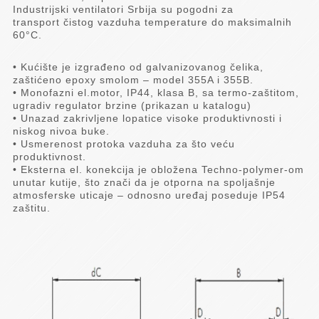
Industrijski ventilatori Srbija su pogodni za
transport čistog vazduha temperature do maksimalnih
60°C.
• Kućište je izgrađeno od galvanizovanog čelika,
zaštićeno epoxy smolom – model 355A i 355B.
• Monofazni el.motor, IP44, klasa B, sa termo-zaštitom,
ugradiv regulator brzine (prikazan u katalogu)
• Unazad zakrivljene lopatice visoke produktivnosti i
niskog nivoa buke.
• Usmerenost protoka vazduha za što veću
produktivnost.
• Eksterna el. konekcija je obložena Techno-polymer-om
unutar kutije, što znači da je otporna na spoljašnje
atmosferske uticaje – odnosno uređaj poseduje IP54
zaštitu.