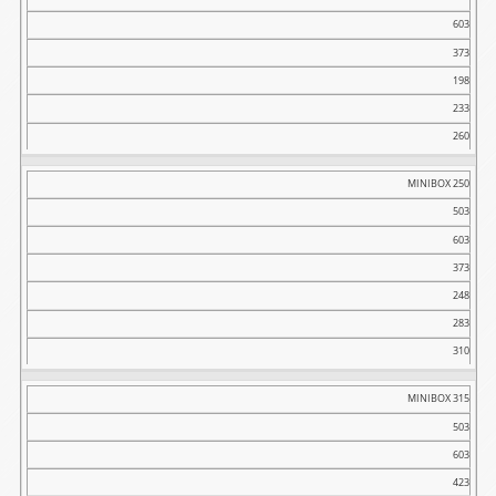
603
373
198
233
260
MINIBOX 250
503
603
373
248
283
310
MINIBOX 315
503
603
423