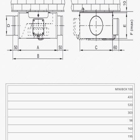
Tip
MINIBOX 100
433
A
533
B
303
C
98
φD
163
E
195