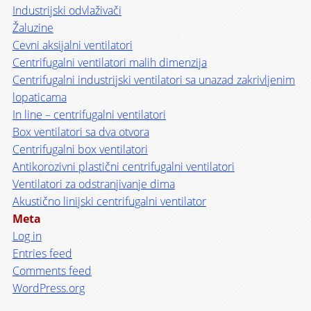
Industrijski odvlaživači
Žaluzine
Cevni aksijalni ventilatori
Centrifugalni ventilatori malih dimenzija
Centrifugalni industrijski ventilatori sa unazad zakrivljenim
lopaticama
In line – centrifugalni ventilatori
Box ventilatori sa dva otvora
Centrifugalni box ventilatori
Antikorozivni plastični centrifugalni ventilatori
Ventilatori za odstranjivanje dima
Akustično linijski centrifugalni ventilator
Meta
Log in
Entries feed
Comments feed
WordPress.org