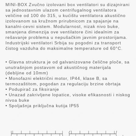
MINI-BOX Zvučno izolovani box ventilatori su dizajnirani
sa jednostavnim ulazom centrifugalnog ventilatora
veličine od 100 do 315, u kućištu ventilatora akustično
izolovanom sa kružnom prirubnicom za spajanje na
kanalni-cevni sistem. Modularnost, nizak nivo buke,
smanjena dimenzija ove ventilatore čini idealnim za
rešavanje problema u nepušačkim javnim prostorijama.
Industrijski ventilatori Srbija su pogodni za transport
čistog vazduha do maksimalne temperature od 60°C.
• Glavna struktura je od galvanizovane čelične ploče, sa
unutrašnjom postavom od akustičnog materijala
(debljine od 10mm)
• Monofazni električni motor, IP44, klase B, sa
termozaštitom, pogodan za regulaciju brzine obrtaja
• Podupirač za fiksiranje
• Unazad zakrivljene lopatice, visoke efikasnosti i niskog
nivoa buke
• Spoljašnja priključna kutija IP55