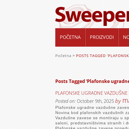
POČETNA
PROIZVODI
N
Početna
>
POSTS TAGGED 'PLAFONSK
Posts Tagged ‘Plafonske ugradn
PLAFONSKE UGRADNE VAZDUŠNE 
ma
by
Posted on:
October 9th, 2025
Plafonske ugradne vazdušne zavese
Novina kod plafonskih vazdušnih za
Vazdušne zavese se montiraju u sp
saloni, predstavništvima stranih i
Plafonske vazdušne zavese poseduju