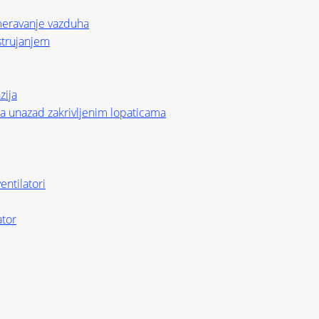
smeravanje vazduha
strujanjem
zija
i sa unazad zakrivljenim lopaticama
entilatori
ator