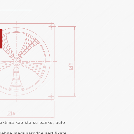
ektima kao što su banke, auto
trebne međunarodne sertifikate.