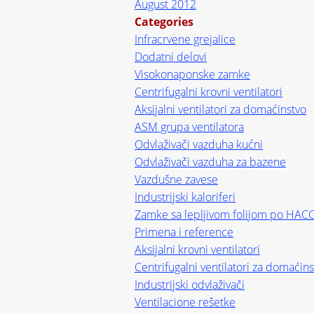
August 2012
Categories
Infracrvene grejalice
Dodatni delovi
Visokonaponske zamke
Centrifugalni krovni ventilatori
Aksijalni ventilatori za domaćinstvo
ASM grupa ventilatora
Odvlaživači vazduha kućni
Odvlaživači vazduha za bazene
Vazdušne zavese
Industrijski kaloriferi
Zamke sa lepljivom folijom po HAC
Primena i reference
Aksijalni krovni ventilatori
Centrifugalni ventilatori za domaćin
Industrijski odvlaživači
Ventilacione rešetke