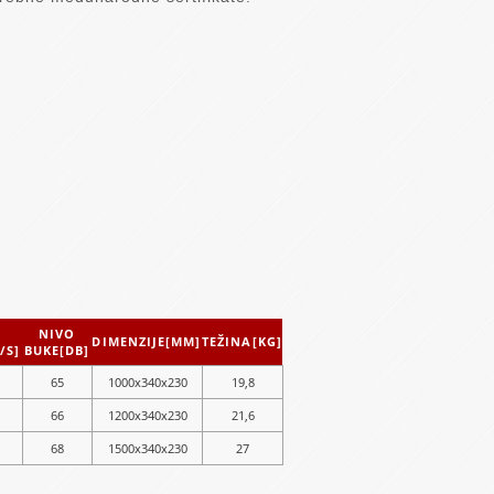
NIVO
DIMENZIJE[MM]
TEŽINA[KG]
/S]
BUKE[DB]
65
1000x340x230
19,8
66
1200x340x230
21,6
68
1500x340x230
27