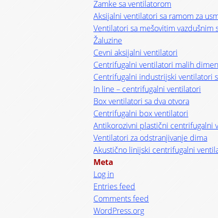
Zamke sa ventilatorom
Aksijalni ventilatori sa ramom za u
Ventilatori sa mešovitim vazdušnim 
Žaluzine
Cevni aksijalni ventilatori
Centrifugalni ventilatori malih dimen
Centrifugalni industrijski ventilator
In line – centrifugalni ventilatori
Box ventilatori sa dva otvora
Centrifugalni box ventilatori
Antikorozivni plastični centrifugalni v
Ventilatori za odstranjivanje dima
Akustično linijski centrifugalni ventil
Meta
Log in
Entries feed
Comments feed
WordPress.org