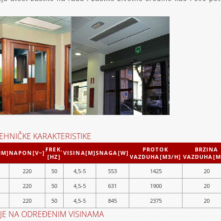
EHNIČKE KARAKTERISTIKE
FREK.
PROTOK
BRZINA
MM]
NAPON[V~]
VISINA[M]
SNAGA[W]
[HZ]
VAZDUHA[M3/H]
VAZDUHA[M
220
50
4,5-5
553
1425
20
220
50
4,5-5
631
1900
20
220
50
4,5-5
845
2375
20
JE NA ODREĐENIM VISINAMA