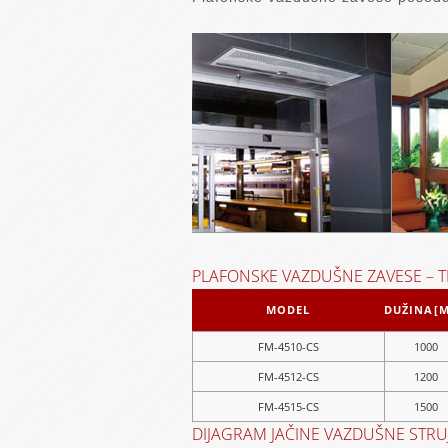
PLAFONSKE VAZDUŠNE ZAVESE – T
MODEL
DUŽINA[
FM-4510-CS
1000
FM-4512-CS
1200
FM-4515-CS
1500
DIJAGRAM JAČINE VAZDUŠNE STRU