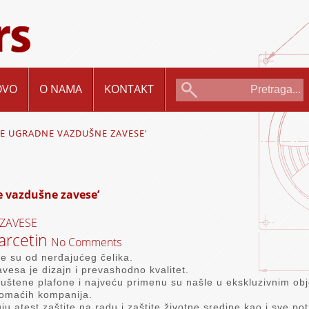
OVO
O NAMA
KONTAKT
E UGRADNE VAZDUŠNE ZAVESE'
e vazdušne zavese’
ZAVESE
rcetin
No Comments
 su od nerđajućeg čelika.
vesa je dizajn i prevashodno kvalitet.
uštene plafone i najveću primenu su našle u ekskluzivnim obj
 domaćih kompanija.
 atest zaštite na radu i zaštite životne sredine kao i sve po