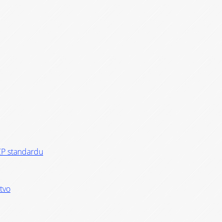
CP standardu
stvo