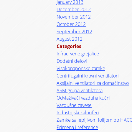
January 2013
December 2012
November 2012
October 2012
September 2012
August 2012
Categories
Infracrvene grejalice
Dodatni delovi
Visokonaponske zamke
Centrifugalni krovni ventilatori
Aksijalni ventilatori za domaćinstvo
ASM grupa ventilatora
Odvlaživači vazduha kućni
Vazdušne zavese
Industrijski kaloriferi
Zamke sa lepljivom folijom po HAC
Primena i reference