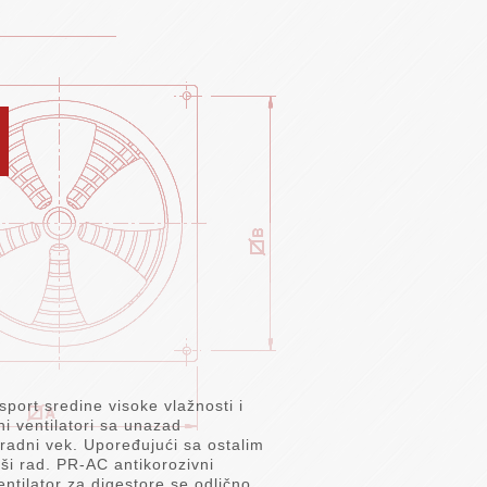
sport sredine visoke vlažnosti i
i ventilatori sa unazad
radni vek. Upoređujući sa ostalim
iši rad. PR-AC antikorozivni
ventilator za digestore se odlično