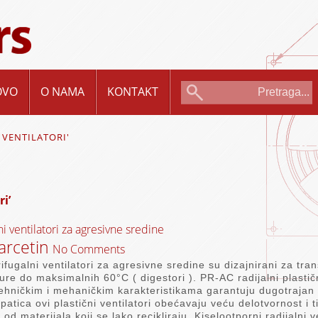
OVO
O NAMA
KONTAKT
 VENTILATORI'
i’
ni ventilatori za agresivne sredine
rcetin
No Comments
fugalni ventilatori za agresivne sredine su dizajnirani za tran
re do maksimalnih 60°C ( digestori ). PR-AC radijalni plastičn
tehničkim i mehaničkim karakteristikama garantuju dugotrajan 
patica ovi plastični ventilatori obećavaju veću delotvornost i t
 od materijala koji se lako recikliraju. Kiselootporni radijalni 