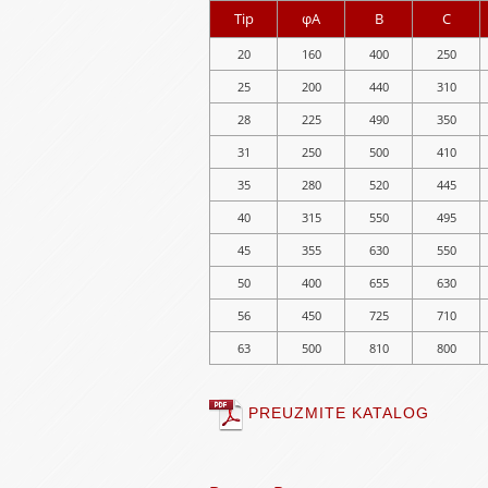
Tip
φA
B
C
20
160
400
250
25
200
440
310
28
225
490
350
31
250
500
410
35
280
520
445
40
315
550
495
45
355
630
550
50
400
655
630
56
450
725
710
63
500
810
800
PREUZMITE KATALOG