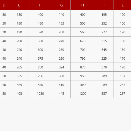
D
E
F
G
H
I
L
30
150
400
140
400
195
100
30
180
480
183
500
252
100
30
190
520
208
560
277
120
40
200
560
240
670
315
150
40
220
600
260
700
345
150
40
240
675
290
790
325
170
40
265
730
324
870
370
170
50
355
796
360
956
289
197
50
365
870
410
1045
289
237
50
408
1030
445
1200
337
237