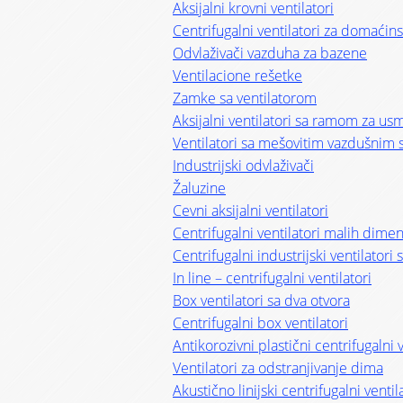
Aksijalni krovni ventilatori
Centrifugalni ventilatori za domaćin
Odvlaživači vazduha za bazene
Ventilacione rešetke
Zamke sa ventilatorom
Aksijalni ventilatori sa ramom za u
Ventilatori sa mešovitim vazdušnim 
Industrijski odvlaživači
Žaluzine
Cevni aksijalni ventilatori
Centrifugalni ventilatori malih dimen
Centrifugalni industrijski ventilator
In line – centrifugalni ventilatori
Box ventilatori sa dva otvora
Centrifugalni box ventilatori
Antikorozivni plastični centrifugalni v
Ventilatori za odstranjivanje dima
Akustično linijski centrifugalni ventil