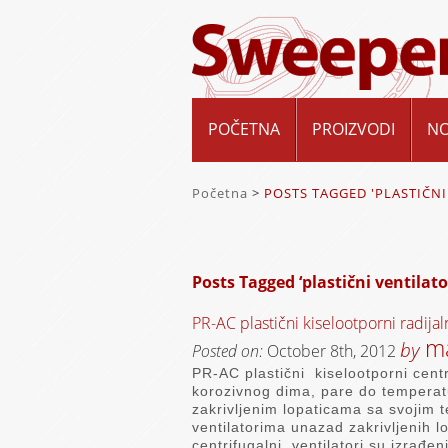
POČETNA
PROIZVODI
N
Početna
>
POSTS TAGGED 'PLASTIČNI
Posts Tagged ‘plastični ventilator
PR-AC plastični kiselootporni radijal
ma
by
Posted on:
October 8th, 2012
PR-AC plastični kiselootporni centri
korozivnog dima, pare do temperatu
zakrivljenim lopaticama sa svojim 
ventilatorima unazad zakrivljenih lo
centrifugalni ventilatori su izrađeni