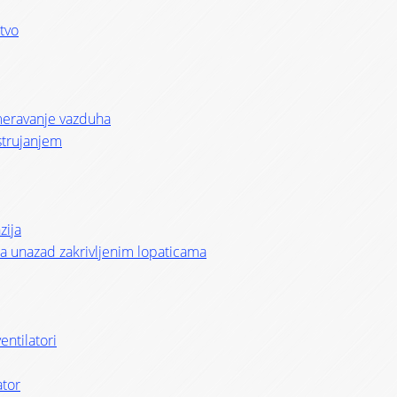
stvo
smeravanje vazduha
strujanjem
zija
i sa unazad zakrivljenim lopaticama
entilatori
ator