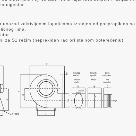
 za digestor.
sa unazad zakrivljenim lopaticama izradjen od polipropilena 
ličnog lima.
otor.
dni za S1 režim (neprekidan rad pri stalnom opterećenju)