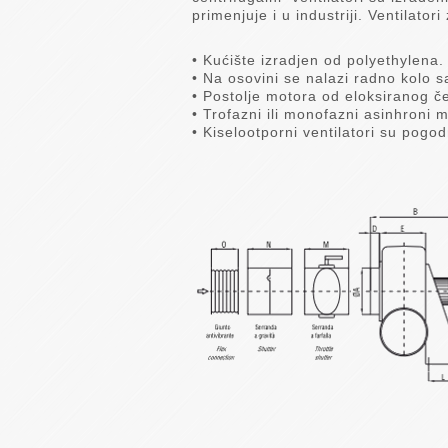
primenjuje i u industriji. Ventilatori
• Kućište izradjen od polyethylena.
• Na osovini se nalazi radno kolo 
• Postolje motora od eloksiranog če
• Trofazni ili monofazni asinhroni m
• Kiselootporni ventilatori su pogo