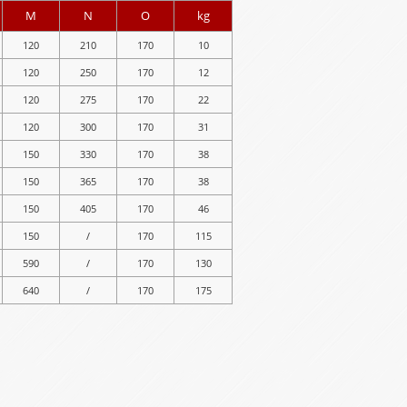
M
N
O
kg
120
210
170
10
120
250
170
12
120
275
170
22
120
300
170
31
150
330
170
38
150
365
170
38
150
405
170
46
150
/
170
115
590
/
170
130
640
/
170
175