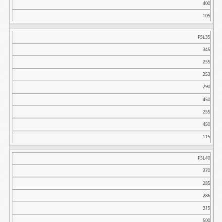
400
105
PSL35
345
255
253
290
450
255
450
115
PSL40
370
285
286
315
500