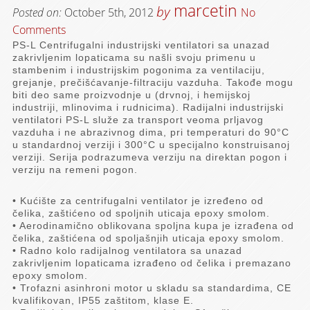
marcetin
by
Posted on:
October 5th, 2012
No
Comments
PS-L Centrifugalni industrijski ventilatori sa unazad
zakrivljenim lopaticama su našli svoju primenu u
stambenim i industrijskim pogonima za ventilaciju,
grejanje, prečišćavanje-filtraciju vazduha. Takođe mogu
biti deo same proizvodnje u (drvnoj, i hemijskoj
industriji, mlinovima i rudnicima). Radijalni industrijski
ventilatori PS-L služe za transport veoma prljavog
vazduha i ne abrazivnog dima, pri temperaturi do 90°C
u standardnoj verziji i 300°C u specijalno konstruisanoj
verziji. Serija podrazumeva verziju na direktan pogon i
verziju na remeni pogon.
• Kućište za centrifugalni ventilator je izređeno od
čelika, zaštićeno od spoljnih uticaja epoxy smolom.
• Aerodinamično oblikovana spoljna kupa je izrađena od
čelika, zaštićena od spoljašnjih uticaja epoxy smolom.
• Radno kolo radijalnog ventilatora sa unazad
zakrivljenim lopaticama izrađeno od čelika i premazano
epoxy smolom.
• Trofazni asinhroni motor u skladu sa standardima, CE
kvalifikovan, IP55 zaštitom, klase E.