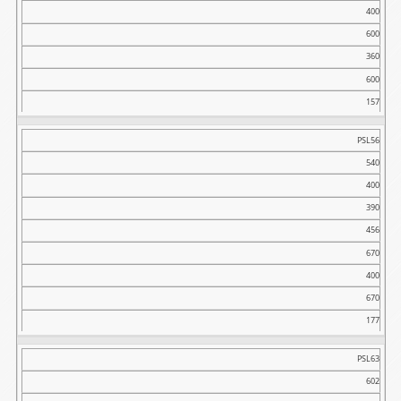
400
600
360
600
157
PSL56
540
400
390
456
670
400
670
177
PSL63
602