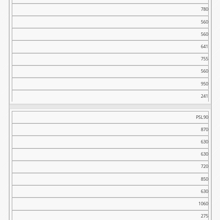
780
560
560
641
755
560
950
241
PSL90
870
630
630
720
850
630
1060
275