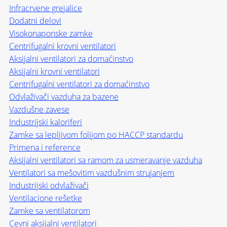
Infracrvene grejalice
Dodatni delovi
Visokonaponske zamke
Centrifugalni krovni ventilatori
Aksijalni ventilatori za domaćinstvo
Aksijalni krovni ventilatori
Centrifugalni ventilatori za domaćinstvo
Odvlaživači vazduha za bazene
Vazdušne zavese
Industrijski kaloriferi
Zamke sa lepljivom folijom po HACCP standardu
Primena i reference
Aksijalni ventilatori sa ramom za usmeravanje vazduha
Ventilatori sa mešovitim vazdušnim strujanjem
Industrijski odvlaživači
Ventilacione rešetke
Zamke sa ventilatorom
Cevni aksijalni ventilatori