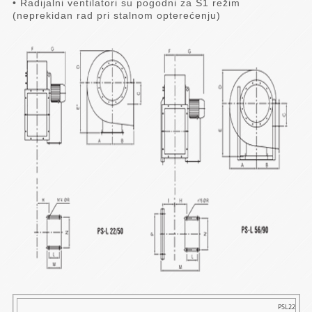
• Radijalni ventilatori su pogodni za S1 režim
(neprekidan rad pri stalnom opterećenju)
Tip
PSL22