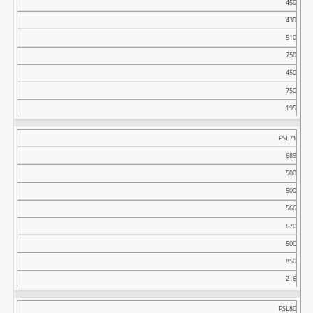
450
439
510
750
450
750
195
PSL71
689
500
500
566
670
500
850
216
PSL80