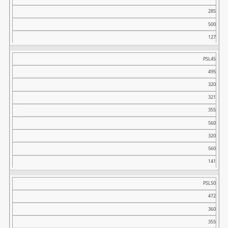
285
500
127
PSL45
495
320
321
355
560
320
560
141
PSL50
472
360
355