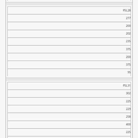
PSL28
277
200
202
235
375
200
375
95
PSL31
302
225
229
258
400
225