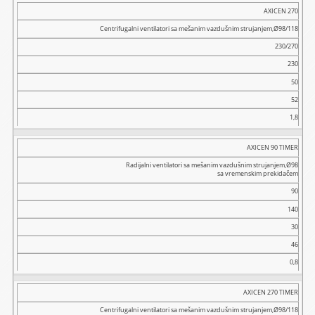
AXICEN 270
Buka
dB
Centrifugalni ventilatori sa mešanim vazdušnim strujanjem,Ø98/118
(A)
230/270
Masa
230
(kg)
50
52
1,8
AXICEN 90 TIMER
Radijalni ventilatori sa mešanim vazdušnim strujanjem,Ø98
sa vremenskim prekidačem
90
140
30
46
0,8
AXICEN 270 TIMER
Centrifugalni ventilatori sa mešanim vazdušnim strujanjem,Ø98/118