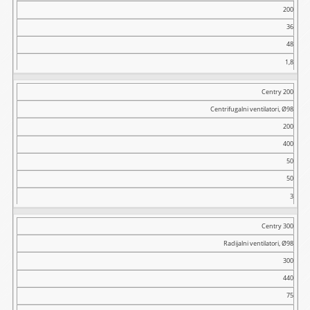
Masa
200
(kg)
36
48
1,8
Centry 200
Centrifugalni ventilatori, Ø98
200
400
50
50
3
Centry 300
Radijalni ventilatori, Ø98
300
440
75