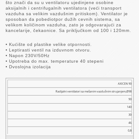
što znači da su u ventilatoru ujedinjene osobine
aksijalnih i centrifugalnih ventilatora (veći transport
vazduha sa velikim vazdušnim pritiskom). Ventilator je
sposoban da pobediotpor dužih cevnih sistema, sa
velikom količinom vazduha, zato je odgovarajući za
kancelarije, čekaonice. Sa priključkom od 100 i 120mm.
• Kućište od plastike velike otpornosti.
• Leptirasti ventil na izduvnom otvoru.
• Napon 230V/50Hz
• Upotreba do max. temperature 40 stepeni
• Dvoslojna izolacija
Model
AXICEN 90
Radijalni ventilatori sa mešanim vazdušnim strujanjem,Ø98
Naziv
90
Transp.
vaz.
140
(m³/h)
30
Pritisak
46
(Pa)
0,8
Snaga
(W)