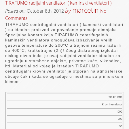
TIRAFUMO radijalni ventilatori ( kaminski ventilatori )
marcetin
by
Posted on:
October 8th, 2012
No
Comments
TIRAFUMO centrifugalni ventilatori ( kaminski ventilatori
) su idealan proizvod za povećanje promaje dimnjaka.
Specijalna konstrukcija TIRAFUMO centrifugalnih
kaminskih ventilatora omogućava izbacivanje vrelih
gasova temperature do 200°C u trajnom režimu rada ili
do 400°C, kratkotrajno (2h)! Zbog diskretnog izgleda i
niskog nivoa buke je ovaj radijalni ventilator idealan za
ugradnju u stambene objekte, privatne kuće, vikendice,
itd. Materijal od kojeg je izradjen TIRAFUMO
centrifugalni krovni ventilator je otporan na atmosferske
uticaje čak i kada se ugrađuje u mestima sa primorskom
klimom.
Model
TIRAFUMO
Krovni ventilator
1000
Naziv
200
Transp.
90