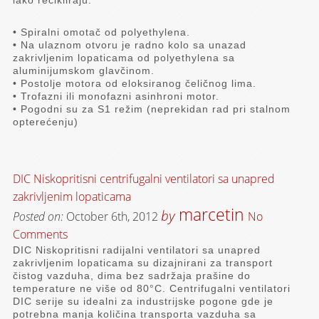
• Spiralni omotač od polyethylena.
• Na ulaznom otvoru je radno kolo sa unazad
zakrivljenim lopaticama od polyethylena sa
aluminijumskom glavčinom.
• Postolje motora od eloksiranog čeličnog lima.
• Trofazni ili monofazni asinhroni motor.
• Pogodni su za S1 režim (neprekidan rad pri stalnom
opterećenju)
DIC Niskopritisni centrifugalni ventilatori sa unapred
zakrivljenim lopaticama
marcetin
by
Posted on:
October 6th, 2012
No
Comments
DIC Niskopritisni radijalni ventilatori sa unapred
zakrivljenim lopaticama su dizajnirani za transport
čistog vazduha, dima bez sadržaja prašine do
temperature ne više od 80°C. Centrifugalni ventilatori
DIC serije su idealni za industrijske pogone gde je
potrebna manja količina transporta vazduha sa