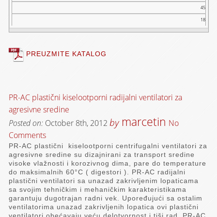
vaz.
45
(m³/h)
18
Pritisa
k
(Pa)
Snaga
PREUZMITE KATALOG
(W)
Buka
dB
(A)
PR-AC plastični kiselootporni radijalni ventilatori za
Masa
(kg)
agresivne sredine
marcetin
by
Posted on:
October 8th, 2012
No
Comments
PR-AC plastični kiselootporni centrifugalni ventilatori za
agresivne sredine su dizajnirani za transport sredine
visoke vlažnosti i korozivnog dima, pare do temperature
do maksimalnih 60°C ( digestori ). PR-AC radijalni
plastični ventilatori sa unazad zakrivljenim lopaticama
sa svojim tehničkim i mehaničkim karakteristikama
garantuju dugotrajan radni vek. Upoređujući sa ostalim
ventilatorima unazad zakrivljenih lopatica ovi plastični
ventilatori obećavaju veću delotvornost i tiši rad. PR-AC