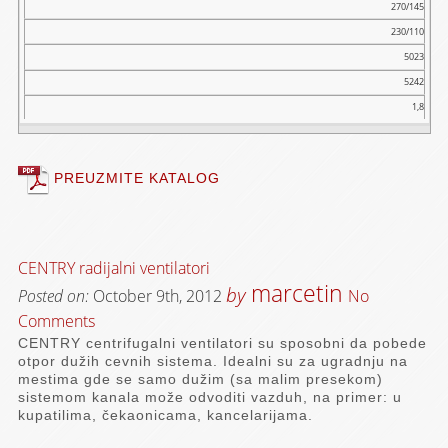
270/145
230/110
5023
5242
1,8
PREUZMITE KATALOG
CENTRY radijalni ventilatori
marcetin
by
Posted on:
October 9th, 2012
No
Comments
CENTRY centrifugalni ventilatori su sposobni da pobede
otpor dužih cevnih sistema. Idealni su za ugradnju na
mestima gde se samo dužim (sa malim presekom)
sistemom kanala može odvoditi vazduh, na primer: u
kupatilima, čekaonicama, kancelarijama.