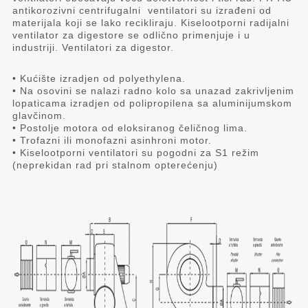
antikorozivni centrifugalni ventilatori su izrađeni od
materijala koji se lako recikliraju. Kiselootporni radijalni
ventilator za digestore se odlično primenjuje i u
industriji. Ventilatori za digestor.
• Kućište izradjen od polyethylena.
• Na osovini se nalazi radno kolo sa unazad zakrivljenim
lopaticama izradjen od polipropilena sa aluminijumskom
glavčinom.
• Postolje motora od eloksiranog čeličnog lima.
• Trofazni ili monofazni asinhroni motor.
• Kiselootporni ventilatori su pogodni za S1 režim
(neprekidan rad pri stalnom opterećenju)