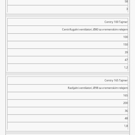
58
3
Centry 100 Tajmer
Centrifugalni ventilatori, Ø80 sa vremenskim relejem
100
150
39
47
1,2
Centry 165 Tajmer
Radijalni ventilatori, Ø98 sa vremenskim relejem
165
200
36
48
1,8