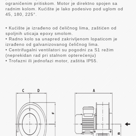
ograničenim pritiskom. Motor je direktno spojen sa
radnim kolom. Kućište je lako podesivo pod uglom od
45, 180, 225°.
• Kućište je izrađeno od čeličnog lima, zaštićen od
spoljnih uticaja epoxy smolom.
• Radno kolo sa unapred zakrivljenom lopaticom je
izrađeno od galvanizovanog čeličnog lima.
• Centrifugalni ventilatori su pogodni za S1 režim
(neprekidan rad pri stalnom opterećenju)
• Trofazni ili jednofazi motor, zaštita IP55.