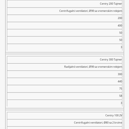
Centry 200 Tajmer
Centrifugalni ventilatori, Ø98 sa vremenskim relejem
200
400
50
50
3
Centry 300 Tajmer
Radijalnii ventilatori, Ø98 sa vremenskim relejem
300
440
75
58
3
Centry 100 2V
Centrifugalni ventilatori, Ø80 sa 2 brzine