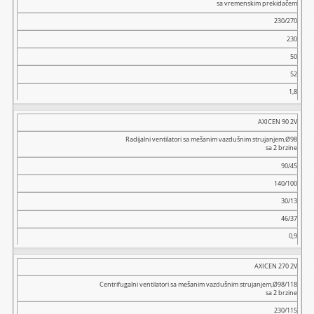
sa vremenskim prekidačem
230/270
230
50
52
1,8
AXICEN 90 2V
Radijalni ventilatori sa mešanim vazdušnim strujanjem,Ø98
sa 2 brzine
90/45
140/100
30/13
46/37
0,9
AXICEN 270 2V
Centrifugalni ventilatori sa mešanim vazdušnim strujanjem,Ø98/118
sa 2 brzine
230/115