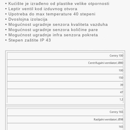
• Kućište je izrađeno od plastike velike otpornosti
• Leptir ventil kod izduvnog otvora
• Upotreba do max temperature 40 stepeni
• Dvoslojna izolacija
• Mogućnost ugradnje senzora kvaliteta vazduha
• Mogućnost ugradnje senzora količine pare
• Mogućnost ugradnje infra senzora pokreta
• Stepen zaštite IP 43
Model
Centry 100
Centrifugalni ventilatori, Ø80
Naziv
100
transp.
vaz.
150
(m³/h)
39
Pritisak
47
(Pa)
1,2
Snaga
(W)
Centry 165
Buka
dB
Radijalni ventilatori, Ø98
(A)
165