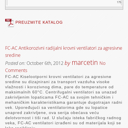
175
PREUZMITE KATALOG
FC-AC Antikorozivni radijalni krovni ventilatori za agresivne
sredine
marcetin
by
Posted on:
October 6th, 2012
No
Comments
FC-AC Kiselootporni krovni ventilatori za agresivne
sredine su dizajnirani za transport vazduha visoke
vlažnosti i korozivnog dima, pare do temperature od
maksimalnih 60°C. Centrifugalni ventilatori sa unazad
zakrivljenim lopaticama FC-AC sa svojim tehničkim i
mehaničkim karakteristikama garantuje dugotrajan radni
vek. Upoređujući sa ventilatorima gde su lopatice
unapred zakrivljene, ova serija obećava veću
delotvornost i tiši rad. U slučaju isteka fabričkog radnog
veka, FC-AC ventilatori izrađeni su od materijala koji se
lako recikliraju.