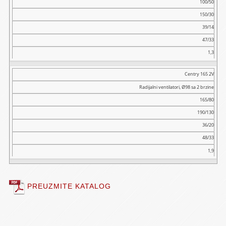
100/50
150/30
39/14
47/33
1,3
Centry 165 2V
Radijalni ventilatori, Ø98 sa 2 brzine
165/80
190/130
36/20
48/33
1,9
PREUZMITE KATALOG