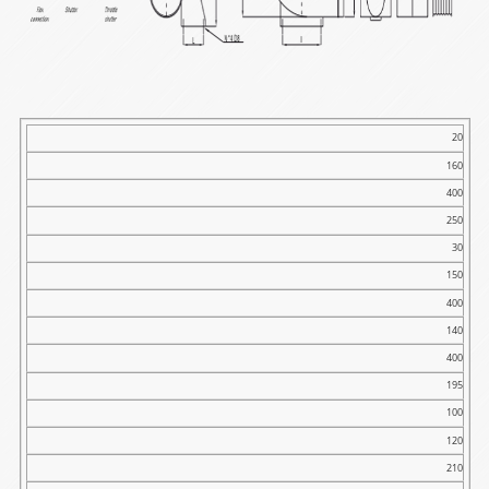
Tip
20
160
φA
400
B
250
C
30
D
150
E
400
F
140
G
400
195
H
100
I
120
L
210
M