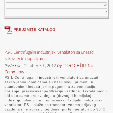
160
17
PREUZMITE KATALOG
PS-L Centrifugalni industrijski ventilatori sa unazad
zakrivljenim lopaticama
marcetin
by
Posted on:
October 5th, 2012
No
Comments
PS-L Centrifugalni industrijski ventilatori sa unazad
zakrivljenim lopaticama su našli svoju primenu u
stambenim i industrijskim pogonima za ventilaciju,
grejanje, prečišćavanje-filtraciju vazduha. Takođe mogu
biti deo same proizvodnje u (drvnoj, i hemijskoj
industriji, mlinovima i rudnicima). Radijalni industrijski
ventilatori PS-L služe za transport veoma prljavog
vazduha i ne abrazivnog dima, pri temperaturi do 90°C