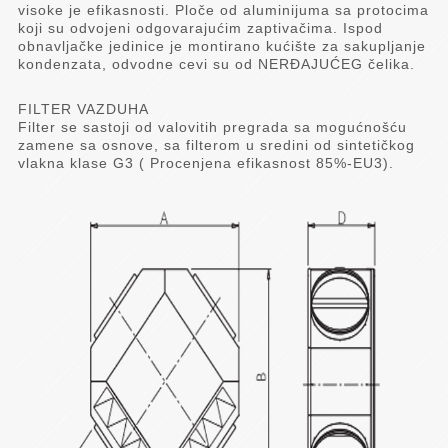
visoke je efikasnosti. Ploče od aluminijuma sa protocima
koji su odvojeni odgovarajućim zaptivačima. Ispod
obnavljačke jedinice je montirano kućište za sakupljanje
kondenzata, odvodne cevi su od NERÐAJUĆEG čelika.
FILTER VAZDUHA
Filter se sastoji od valovitih pregrada sa mogućnošću
zamene sa osnove, sa filterom u sredini od sintetičkog
vlakna klase G3 ( Procenjena efikasnost 85%-EU3).