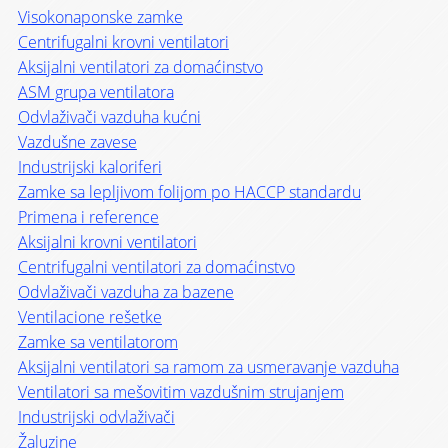
Visokonaponske zamke
Centrifugalni krovni ventilatori
Aksijalni ventilatori za domaćinstvo
ASM grupa ventilatora
Odvlaživači vazduha kućni
Vazdušne zavese
Industrijski kaloriferi
Zamke sa lepljivom folijom po HACCP standardu
Primena i reference
Aksijalni krovni ventilatori
Centrifugalni ventilatori za domaćinstvo
Odvlaživači vazduha za bazene
Ventilacione rešetke
Zamke sa ventilatorom
Aksijalni ventilatori sa ramom za usmeravanje vazduha
Ventilatori sa mešovitim vazdušnim strujanjem
Industrijski odvlaživači
Žaluzine