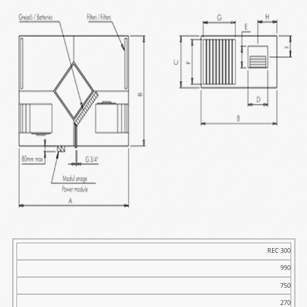
Tip
REC 300
990
A
750
B
270