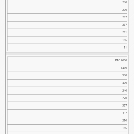
240
270
267
337
241
186
91
REC 2000
1450
900
470
240
270
327
337
230
186