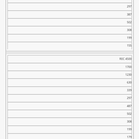
297
387
502
308
199
155
REC 4500
1700
1230
630
339
297
487
502
308
199
179