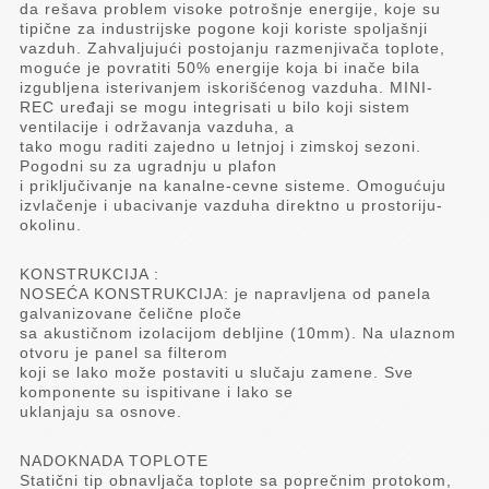
da rešava problem visoke potrošnje energije, koje su
tipične za industrijske pogone koji koriste spoljašnji
vazduh. Zahvaljujući postojanju razmenjivača toplote,
moguće je povratiti 50% energije koja bi inače bila
izgubljena isterivanjem iskorišćenog vazduha. MINI-
REC uređaji se mogu integrisati u bilo koji sistem
ventilacije i održavanja vazduha, a
tako mogu raditi zajedno u letnjoj i zimskoj sezoni.
Pogodni su za ugradnju u plafon
i priključivanje na kanalne-cevne sisteme. Omogućuju
izvlačenje i ubacivanje vazduha direktno u prostoriju-
okolinu.
KONSTRUKCIJA :
NOSEĆA KONSTRUKCIJA: je napravljena od panela
galvanizovane čelične ploče
sa akustičnom izolacijom debljine (10mm). Na ulaznom
otvoru je panel sa filterom
koji se lako može postaviti u slučaju zamene. Sve
komponente su ispitivane i lako se
uklanjaju sa osnove.
NADOKNADA TOPLOTE
Statični tip obnavljača toplote sa poprečnim protokom,