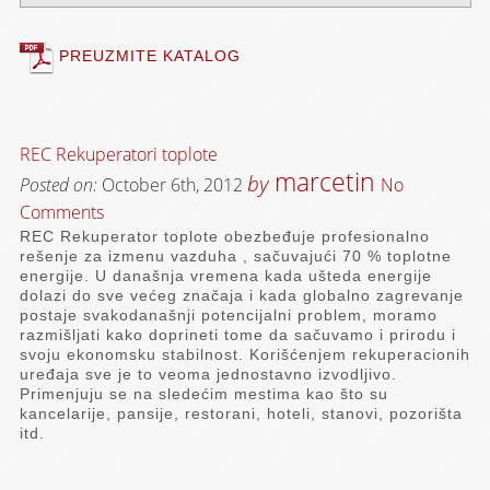
PREUZMITE KATALOG
REC Rekuperatori toplote
marcetin
by
Posted on:
October 6th, 2012
No
Comments
REC Rekuperator toplote obezbeđuje profesionalno
rešenje za izmenu vazduha , sačuvajući 70 % toplotne
energije. U današnja vremena kada ušteda energije
dolazi do sve većeg značaja i kada globalno zagrevanje
postaje svakodanašnji potencijalni problem, moramo
razmišljati kako doprineti tome da sačuvamo i prirodu i
svoju ekonomsku stabilnost. Korišćenjem rekuperacionih
uređaja sve je to veoma jednostavno izvodljivo.
Primenjuju se na sledećim mestima kao što su
kancelarije, pansije, restorani, hoteli, stanovi, pozorišta
itd.