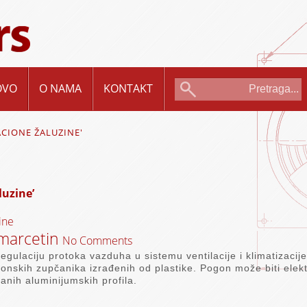
OVO
O NAMA
KONTAKT
ACIONE ŽALUZINE'
luzine’
ine
marcetin
No Comments
gulaciju protoka vazduha u sistemu ventilacije i klimatizacije
kih zupčanika izrađenih od plastike. Pogon može biti elektro
ranih aluminijumskih profila.