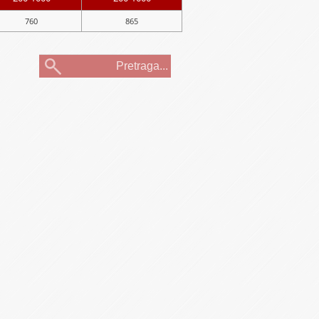
760
865