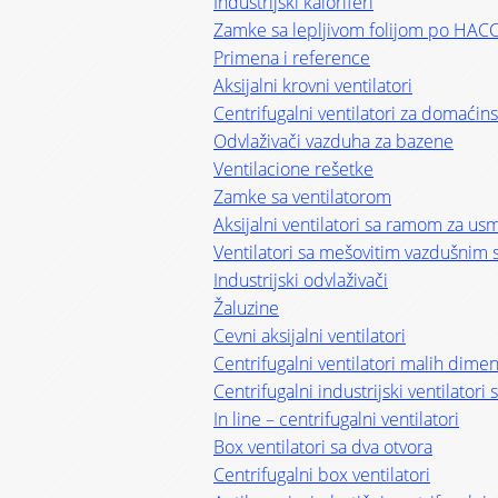
Industrijski kaloriferi
Zamke sa lepljivom folijom po HAC
Primena i reference
Aksijalni krovni ventilatori
Centrifugalni ventilatori za domaćin
Odvlaživači vazduha za bazene
Ventilacione rešetke
Zamke sa ventilatorom
Aksijalni ventilatori sa ramom za u
Ventilatori sa mešovitim vazdušnim 
Industrijski odvlaživači
Žaluzine
Cevni aksijalni ventilatori
Centrifugalni ventilatori malih dimen
Centrifugalni industrijski ventilator
In line – centrifugalni ventilatori
Box ventilatori sa dva otvora
Centrifugalni box ventilatori