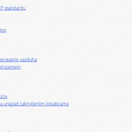
CP standardu
stvo
smeravanje vazduha
strujanjem
zija
i sa unazad zakrivljenim lopaticama