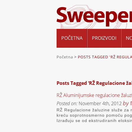
POČETNA
PROIZVODI
N
Početna
>
POSTS TAGGED 'RŽ REGUL
Posts Tagged ‘RŽ Regulacione ža
RŽ Aluminijumske regulacione žaluz
by
Posted on:
November 4th, 2012
RŽ Regulacione žaluzine služe za re
kreću soprotnosmerno pomoću pogons
Izrađuju se od ekstrudiranih eloksi