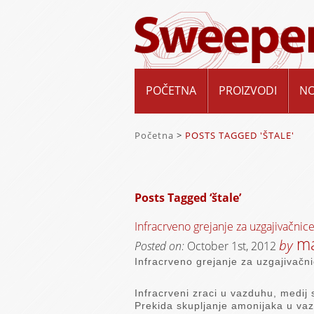
POČETNA
PROIZVODI
N
Početna
>
POSTS TAGGED 'ŠTALE'
Posts Tagged ‘štale’
Infracrveno grejanje za uzgajivačnice
ma
by
Posted on:
October 1st, 2012
Infracrveno grejanje za uzgajivačni
Infracrveni zraci u vazduhu, medij 
Prekida skupljanje amonijaka u vazd