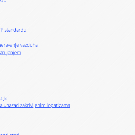
CP standardu
smeravanje vazduha
strujanjem
zija
i sa unazad zakrivljenim lopaticama