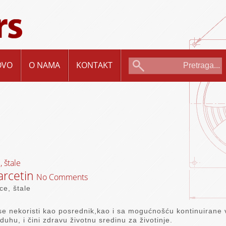
OVO
O NAMA
KONTAKT
, štale
rcetin
No Comments
ce, štale
se nekoristi kao posrednik,kao i sa mogućnošću kontinuirane v
uhu, i čini zdravu životnu sredinu za životinje.