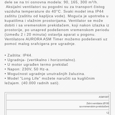
dele se na tri osnovna modela: 90, 165, 300 m³/h.
Aksijalni ventilatori su pogodni su za transport čistog
vazduha temperature do 40°C. Svaki model ima IP44
zaštitu (zaštitu od kapljica vode). Moguća je upotreba u
kupatilima i vlažnim prostorijama. Ventilator se može
dobiti i sa vremenskim prekidačem, koji nakon izlazka iz
prostorije, po unapred podešenom vremenskom periodu
(između 2 i 20 minuta) ostavlja aparat u pogonu.
Ventilatore AURORA ASM Timer možemo podeševati uz
pomoć malog srafcigera pre ugradnje.
• Zaštita: IP44.
• Ugradnja- (vertikalno i horizontalno).
• U motor ugrađen termo prekidač
• Napon: 230V, 50 Hz-a.
• Mogućnost ugradnje unutrašnjih žaluzina.
• Model “Long Life” možete naručiti sa kugličnim
ležajem. (40.000 radnih sati).
Model
ASM100T
Zidni ventilator,Ø100
Naziv
sa vremenskim prekidačem
Snaga
12