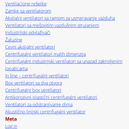
Ventilacione rešetke
Zamke sa ventilatorom
Aksijalni ventilatori sa ramom za usmeravanje vazduha
Ventilatori sa mešovitim vazdušnim strujanjem
Industrijski odvlaživači
Žaluzine
Cevni aksijalni ventilatori
Centrifugalni ventilatori malih dimenzija
Centrifugalni industrijski ventilatori sa unazad zakrivljenim
lopaticama
In line – centrifugalni ventilatori
Box ventilatori sa dva otvora
Centrifugalni box ventilatori
Antikorozivni plastični centrifugalni ventilatori
Ventilatori za odstranjivanje dima
Akustično linijski centrifugalni ventilator
Meta
Log in