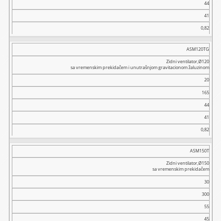
44
41
0,82
ASM120TG
Zidni ventilator,Ø120
sa vremenskim prekidačem i unutrašnjom gravitacionom žaluzinom
20
165
44
41
0,82
ASM150T
Zidni ventilator,Ø150
sa vremenskim prekidačem
30
300
55
45