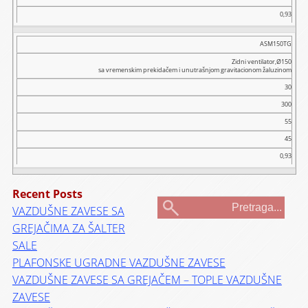
0,93
ASM150TG
Zidni ventilator,Ø150
sa vremenskim prekidačem i unutrašnjom gravitacionom žaluzinom
30
300
55
45
0,93
Recent Posts
VAZDUŠNE ZAVESE SA
GREJAČIMA ZA ŠALTER
SALE
PLAFONSKE UGRADNE VAZDUŠNE ZAVESE
VAZDUŠNE ZAVESE SA GREJAČEM – TOPLE VAZDUŠNE
ZAVESE