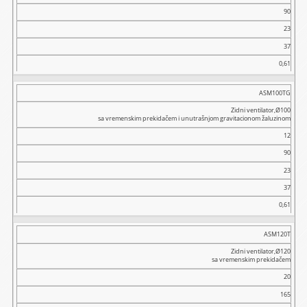
(W)
90
Transp.
23
vaz.
(m³/h)
37
Pritisak
0,61
(Pa)
Buka
ASM100TG
dB
(A)
Zidni ventilator,Ø100
sa vremenskim prekidačem i unutrašnjom gravitacionom žaluzinom
Masa
12
(kg)
90
23
37
0,61
ASM120T
Zidni ventilator,Ø120
sa vremenskim prekidačem
20
165