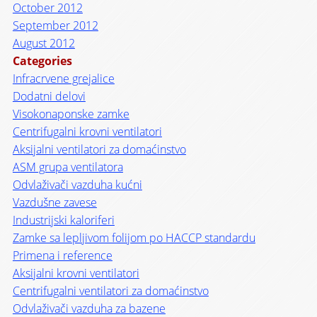
October 2012
September 2012
August 2012
Categories
Infracrvene grejalice
Dodatni delovi
Visokonaponske zamke
Centrifugalni krovni ventilatori
Aksijalni ventilatori za domaćinstvo
ASM grupa ventilatora
Odvlaživači vazduha kućni
Vazdušne zavese
Industrijski kaloriferi
Zamke sa lepljivom folijom po HACCP standardu
Primena i reference
Aksijalni krovni ventilatori
Centrifugalni ventilatori za domaćinstvo
Odvlaživači vazduha za bazene