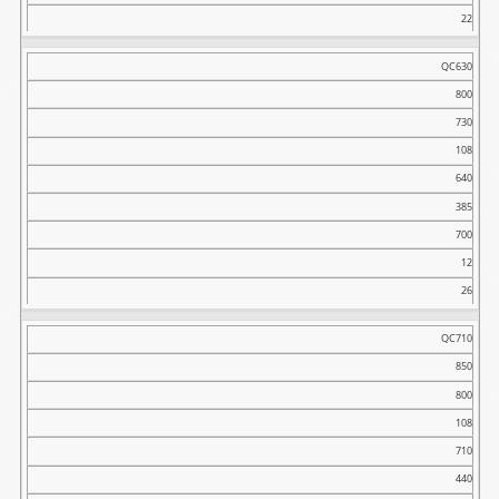
22
QC630
800
730
108
640
385
700
12
26
QC710
850
800
108
710
440