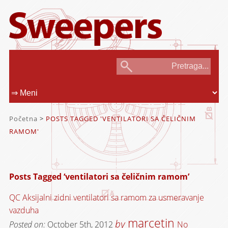
Početna
>
POSTS TAGGED 'VENTILATORI SA ČELIČNIM
RAMOM'
Posts Tagged ‘ventilatori sa čeličnim ramom’
QC Aksijalni zidni ventilatori sa ramom za usmeravanje
vazduha
marcetin
by
Posted on:
October 5th, 2012
No