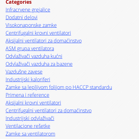
Categories
Infracrvene grejalice
Dodatni delovi
Visokonaponske zamke
Centrifugalni krovni ventilatori
Aksijalni ventilatori za domaćinstvo
ASM grupa ventilatora
Odvlaživači vazduha kućni
Odvlaživači vazduha za bazene
Vazdušne zavese
Industrijski kaloriferi
Zamke sa lepljivom folijom po HACCP standardu
Primena i reference
Aksijalni krovni ventilatori
Centrifugalni ventilatori za domaćinstvo
Industrijski odvlaživači
Ventilacione rešetke
Zamke sa ventilatorom