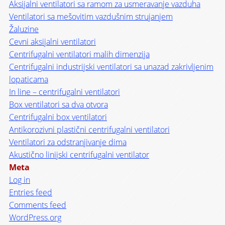
Aksijalni ventilatori sa ramom za usmeravanje vazduha
Ventilatori sa mešovitim vazdušnim strujanjem
Žaluzine
Cevni aksijalni ventilatori
Centrifugalni ventilatori malih dimenzija
Centrifugalni industrijski ventilatori sa unazad zakrivljenim
lopaticama
In line – centrifugalni ventilatori
Box ventilatori sa dva otvora
Centrifugalni box ventilatori
Antikorozivni plastični centrifugalni ventilatori
Ventilatori za odstranjivanje dima
Akustično linijski centrifugalni ventilator
Meta
Log in
Entries feed
Comments feed
WordPress.org