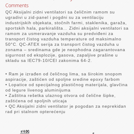
Comments
QC Aksijalni zidni ventilatori sa čeličnim ramom su
ugradivi u zid-panel i pogdni su za ventilaciju
industrijskih objekata, stočnih farmi, staklenika, garaža,
sportskih hala, parkirališta… Zidni aksijalni ventilatori sa
ramom za usmeravanje vazduha su predviđeni za
transport čistog vazduha temperature od maksimalno
50°C. QC-ATEX serija za transport čistog vazduha u
zonama – sredinama gde je neophodna zagarantovana
sigurnost od eksplozije, gasova, zapaljive prašine u
skladu sa IEC79-10/CEI zakonima 64-2.
• Ram je izrađen od čeličnog lima, sa širokim snopom
aspiracije, zaštićen od spoljne sredine epoxy farbom
• Lopatice od specijalnog plastičnog materijala, glavčina
od legure livenog aluminijuma
• Zaštitna rešetka ulaznog otvora od čelične šipke,
zaštićena od spoljnih uticaja
• QC Aksijalni zidni ventilator je pogodan za neprekidan
rad pri stalnom opterećenju