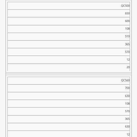
QC500
650
600
108
510
365
570
12
20
QC560
700
630
108
570
365
630
12