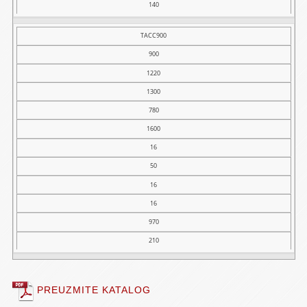
140
TACC900
900
1220
1300
780
1600
16
50
16
16
970
210
PREUZMITE KATALOG