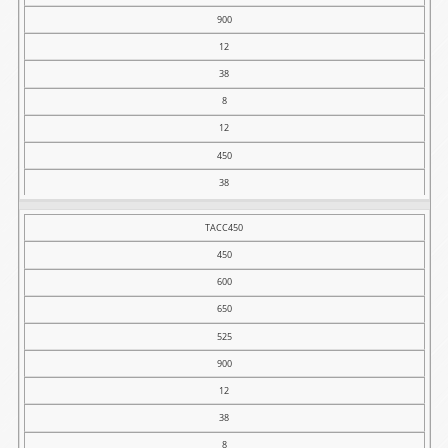
D
900
E
12
F
38
G
8
12
H
450
I
38
L
kg
TACC450
450
600
650
525
900
12
38
8