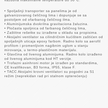
vazduha maksimalne temperature do 50°C.
• Spoljašnji transporter sa panelima je od
galvanizovanog čeličnog lima i dopunjuje se sa
postoljem od ofarbanog čeličnog ilma.
• Aluminijumska dvokrilna gravitaciona žaluzina.
• Pločasta spoljnica od farbanog čeličnog lima,
• Zaštitne rešetke su izrađene u skladu sa propisima.
• Aksijalni ventilator sa cilindričnim kućištem zaštićen od
spoljašnjih uticaja epoxy farbom. Radno kolo sa aerofil
profilom i promenljivim nagibnim uglom u stanju
mirovanja, u termo-plastičnom materijalu.
• Glavčina od livenog aluminijuma. Radno kolo izrađeno
od livenog aluminijuma kod HT verzije.
• Trofazni asinhroni motor je izrađen po standardima,
CE kvalifikovan, B3 forma, IP55, klase F.
• TACC Aksijalni krovni ventilatori su pogodni za S1
režim (neprekidan rad pri stalnom opterećenju)