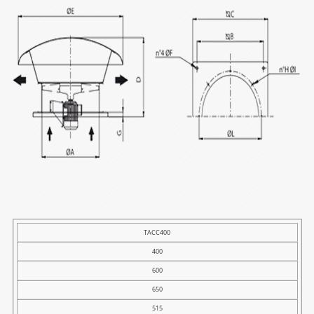
Tip
TACC400
400
A
600
B
650
C
515