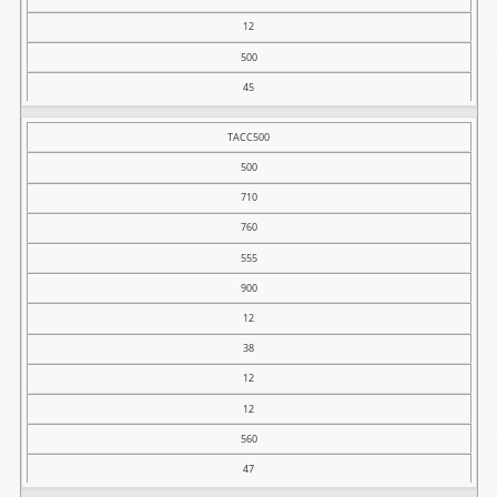
12
500
45
TACC500
500
710
760
555
900
12
38
12
12
560
47