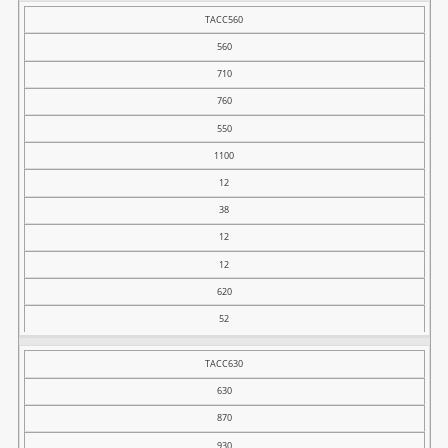
TACC560
560
710
760
550
1100
12
38
12
12
620
52
TACC630
630
870
930