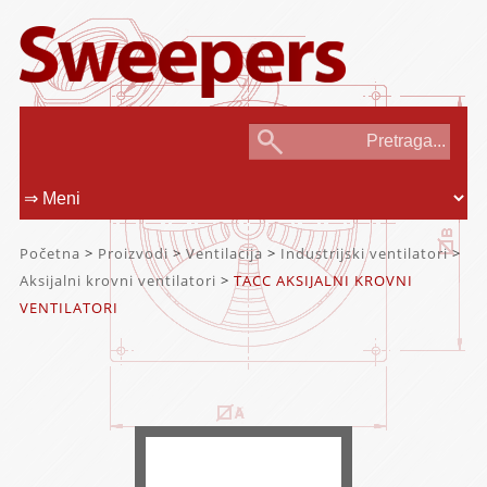
Početna
>
Proizvodi
>
Ventilacija
>
Industrijski ventilatori
>
Aksijalni krovni ventilatori
>
TACC AKSIJALNI KROVNI
VENTILATORI