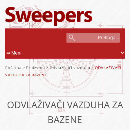
Početna
>
Proizvodi
>
Odvlaživači vazduha
>
ODVLAŽIVAČI
VAZDUHA ZA BAZENE
ODVLAŽIVAČI VAZDUHA ZA
BAZENE