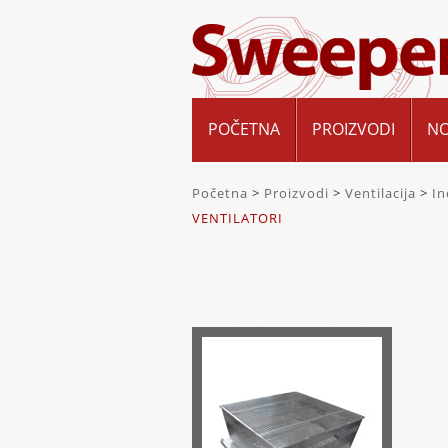
POČETNA
PROIZVODI
N
Početna
>
Proizvodi
>
Ventilacija
>
In
VENTILATORI