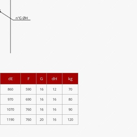
dE
F
G
dH
kg
860
590
16
12
70
970
690
16
16
80
1070
760
16
16
90
1190
760
20
16
120