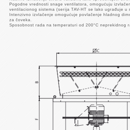
Pogodne vrednosti snage ventilatora, omogućuju izvlače
ventilacionog sistema (serija TAV-HT se lako ugrađuje u 
Intenzivno izvlačenje omogućuje povlačenje hladnog dim
za čoveka.
Sposobnost rada na temperaturi od 200°C neprekidnog r