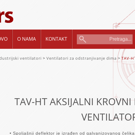
OVO
O NAMA
KONTAKT
dustrijski ventilatori
>
Ventilatori za odstranjivanje dima
>
TAV-H
TAV-HT AKSIJALNI KROVNI
VENTILATO
• Spoljašnji deflektor je izrađen od galvanizovanog čelik