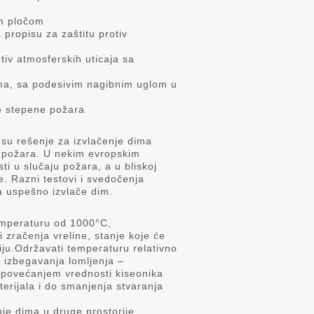
om pločom
 propisu za zaštitu protiv
otiv atmosferskih uticaja sa
uma, sa podesivim nagibnim uglom u
te stepene požara
a su rešenje za izvlačenje dima
u požara. U nekim evropskim
i u slučaju požara, a u bliskoj
. Razni testovi i svedočenja
a uspešno izvlače dim.
temperaturu od 1000°C,
 zračenja vreline, stanje koje će
ciju.Održavati temperaturu relativno
 izbegavanja lomljenja –
; povećanjem vrednosti kiseonika
erijala i do smanjenja stvaranja
je dima u druge prostorije.