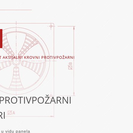
T AKSIJALNI KROVNI PROTIVPOŽARNI
 PROTIVPOŽARNI
RI
a u vidu panela