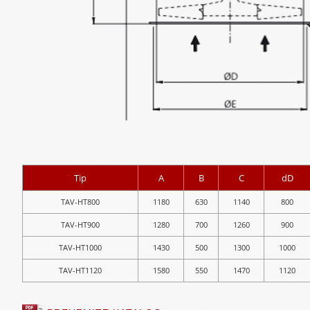
Tip
A
B
C
dD
TAV-HT800
1180
630
1140
800
TAV-HT900
1280
700
1260
900
TAV-HT1000
1430
500
1300
1000
TAV-HT1120
1580
550
1470
1120