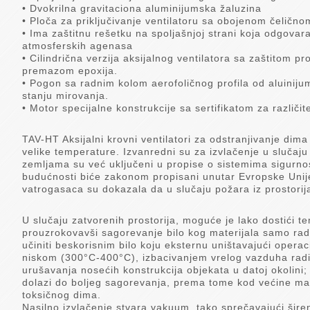
• Dvokrilna gravitaciona aluminijumska žaluzina
• Ploča za priključivanje ventilatoru sa obojenom čeličn
• Ima zaštitnu rešetku na spoljašnjoj strani koja odgovara
atmosferskih agenasa
• Cilindrična verzija aksijalnog ventilatora sa zaštitom pr
premazom epoxija.
• Pogon sa radnim kolom aerofoličnog profila od aluinij
stanju mirovanja.
• Motor specijalne konstrukcije sa sertifikatom za različi
TAV-HT Aksijalni krovni ventilatori za odstranjivanje dim
velike temperature. Izvanredni su za izvlačenje u slučaj
zemljama su već uključeni u propise o sistemima sigurnost
budućnosti biće zakonom propisani unutar Evropske Unije
vatrogasaca su dokazala da u slučaju požara iz prostorij
U slučaju zatvorenih prostorija, moguće je lako dostići 
prouzrokovavši sagorevanje bilo kog materijala samo radi
učiniti beskorisnim bilo koju eksternu uništavajući opera
niskom (300°C-400°C), izbacivanjem vrelog vazduha radi
urušavanja nosećih konstrukcija objekata u datoj okolini
dolazi do boljeg sagorevanja, prema tome kod većine mat
toksičnog dima.
Nasilno izvlačenje stvara vakuum, tako sprečavajući širen