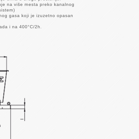
nje na više mesta preko kanalnog
sistem)
nog gasa koji je izuzetno opasan
ada i na 400°C/2h.