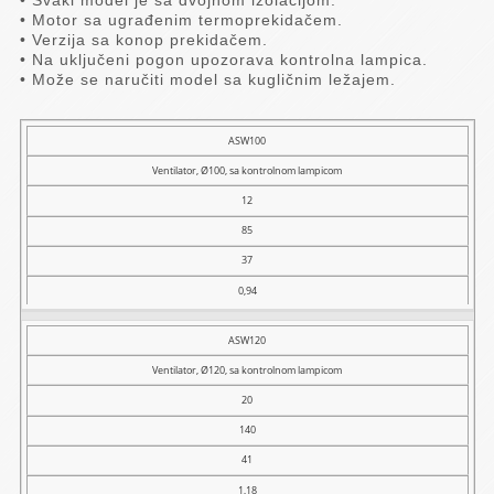
• Svaki model je sa dvojnom izolacijom.
• Motor sa ugrađenim termoprekidačem.
• Verzija sa konop prekidačem.
• Na uključeni pogon upozorava kontrolna lampica.
• Može se naručiti model sa kugličnim ležajem.
Model
ASW100
Ventilator, Ø100, sa kontrolnom lampicom
Naziv
12
Snaga
(W)
85
Transp.
37
vaz.
0,94
(m³/h)
Buka
ASW120
dB
(A)
Ventilator, Ø120, sa kontrolnom lampicom
Masa
20
(kg)
140
41
1,18