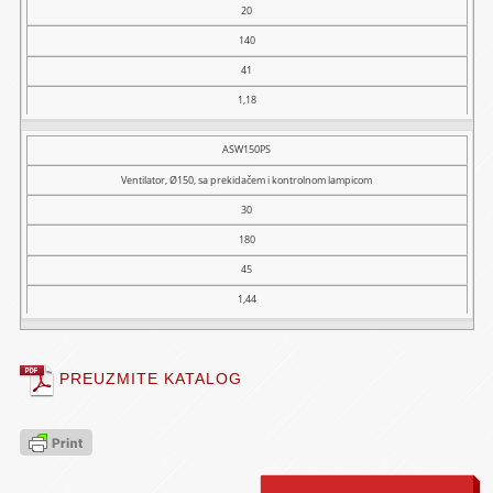
20
140
41
1,18
ASW150PS
Ventilator, Ø150, sa prekidačem i kontrolnom lampicom
30
180
45
1,44
PREUZMITE KATALOG