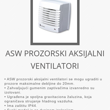
ASW PROZORSKI AKSIJALNI
VENTILATORI
• ASW prozorski aksijalni ventilatori se mogu ugraditi u
prozore maksimalne debljine do 20mm.
• Zahvaljujući gumenim zaptivačima izvanredno su
izolovani.
• Ugrađena je spoljna gravitaciona žaluzina, koja
ograničava strujanje hladnog vazduha.
• Ima zaštitu IP44.