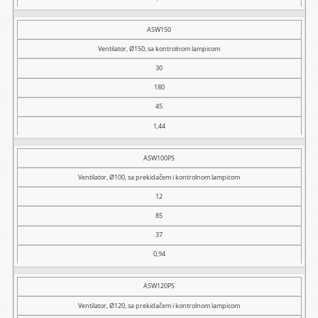
ASW150
Ventilator, Ø150, sa kontrolnom lampicom
30
180
45
1,44
ASW100PS
Ventilator, Ø100, sa prekidačem i kontrolnom lampicom
12
85
37
0,94
ASW120PS
Ventilator, Ø120, sa prekidačem i kontrolnom lampicom