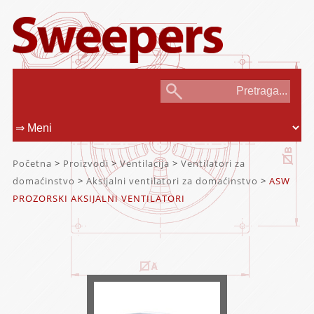
Početna
>
Proizvodi
>
Ventilacija
>
Ventilatori za
domaćinstvo
>
Aksijalni ventilatori za domaćinstvo
>
ASW
PROZORSKI AKSIJALNI VENTILATORI