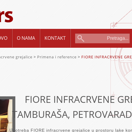
OVO
O NAMA
KONTAKT
acrvene grejalice
>
Primena i reference
>
FIORE INFRACRVENE GRE
FIORE INFRACRVENE GR
TAMBURAŠA, PETROVARAD
Upotreba FIORE infracrvene grejalice u prostoru lake kon