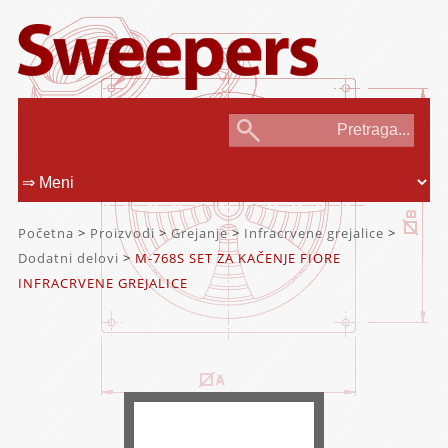
Početna
>
Proizvodi
>
Grejanje
>
Infracrvene grejalice
>
Dodatni delovi
>
M-768S SET ZA KAČENJE FIORE
INFRACRVENE GREJALICE