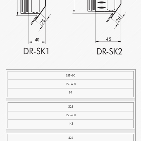
BxH (mm)
255×90
150-400
φD
(prečnik
99
spiro
kanala
(mm))
325
Efektivna
150-400
površina
143
rešetke
(cm2)
425