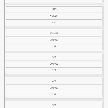
1225
150-400
540
225×125
300-900
154
325
300-900
223
425
300-900
292
525