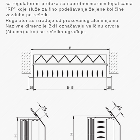
sa regulatorom protoka sa suprotnosmernim lopaticama
“RP” koje služe za fino podešavanje željene količine
vazduha po rešetki.
Regulator se izrađuje od presovanog aluminijuma.
Nazivne dimenzije BxH označavaju veličinu otvora
(štucna) u koji se rešetka ugrađuje.