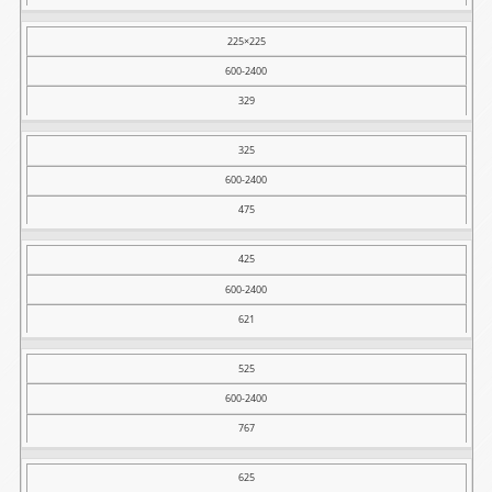
225×225
600-2400
329
325
600-2400
475
425
600-2400
621
525
600-2400
767
625