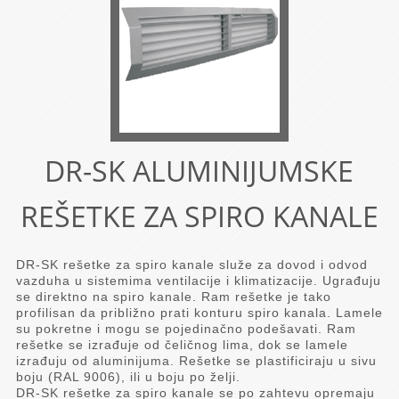
DR-SK ALUMINIJUMSKE
REŠETKE ZA SPIRO KANALE
DR-SK rešetke za spiro kanale služe za dovod i odvod
vazduha u sistemima ventilacije i klimatizacije. Ugrađuju
se direktno na spiro kanale. Ram rešetke je tako
profilisan da približno prati konturu spiro kanala. Lamele
su pokretne i mogu se pojedinačno podešavati. Ram
rešetke se izrađuje od čeličnog lima, dok se lamele
izrađuju od aluminijuma. Rešetke se plastificiraju u sivu
boju (RAL 9006), ili u boju po želji.
DR-SK rešetke za spiro kanale se po zahtevu opremaju