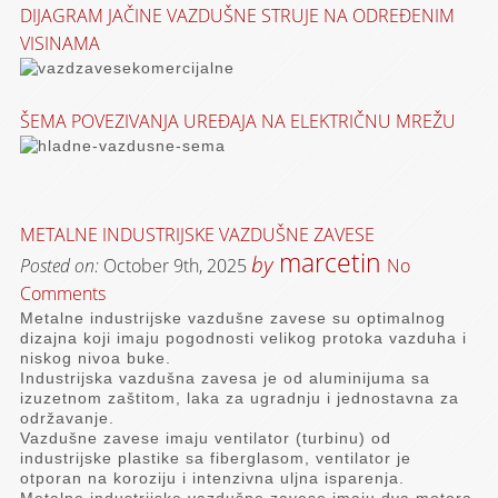
DIJAGRAM JAČINE VAZDUŠNE STRUJE NA ODREĐENIM
VISINAMA
ŠEMA POVEZIVANJA UREĐAJA NA ELEKTRIČNU MREŽU
METALNE INDUSTRIJSKE VAZDUŠNE ZAVESE
marcetin
by
Posted on:
October 9th, 2025
No
Comments
Metalne industrijske vazdušne zavese su optimalnog
dizajna koji imaju pogodnosti velikog protoka vazduha i
niskog nivoa buke.
Industrijska vazdušna zavesa je od aluminijuma sa
izuzetnom zaštitom, laka za ugradnju i jednostavna za
održavanje.
Vazdušne zavese imaju ventilator (turbinu) od
industrijske plastike sa fiberglasom, ventilator je
otporan na koroziju i intenzivna uljna isparenja.