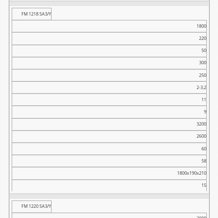
FM 1218 SA3/Y
1800
220
50
300
250
2-3,2
11
9
3200
2600
60
58
1800x190x210
15
FM 1220 SA3/Y