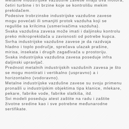
Metalne industrijske vazdušne zavese imaju dva motora,
četiri turbine i tri brzine koje se kontrolišu mekim
prekidačem.
Podesive trobrzinske industrijske vazdušne zavese
mogu povećati ili smanjiti protok vazduha koji se
reguliše sa krilcima (usmerivačima vazduha).
Svaka vazdušna zavesa može imati i daljinsku kontrolu
preko mikroprekidača u zavisnosti od potrebe kupca.
Svrha industrijske vazdušne zavese je da razdvaja
hladno i toplo područje, sprečava ulazak prašine,
mirisa, insekata i drugih zagađivača u prostoriju.
Svaka industrijska vazdušna zavesa poseduje infra
daljinski upravljač.
Prednost metalnih industrijskih vazdušnih zavesa je što
se mogu montirati i vertikalno (uspravno) a i
horizontalno (vodoravno).
Metalne industrijske vazdušne zavese su svoju primenu
pronašli u industrijskim objektima tipa klanice, mlekare,
pekare, fabrike vode, fabrike slatkiša, itd.
Svi modeli poseduju atest zaštite na radu i zaštite
životne sredine kao i sve potrebne međunarodne
sertifikate.