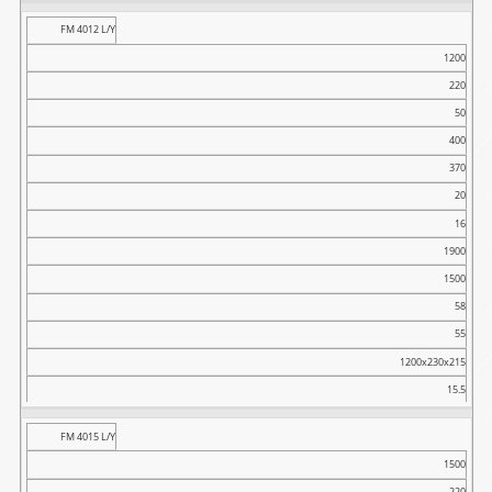
FM 4012 L/Y
1200
220
50
400
370
20
16
1900
1500
58
55
1200x230x215
15.5
FM 4015 L/Y
1500
220