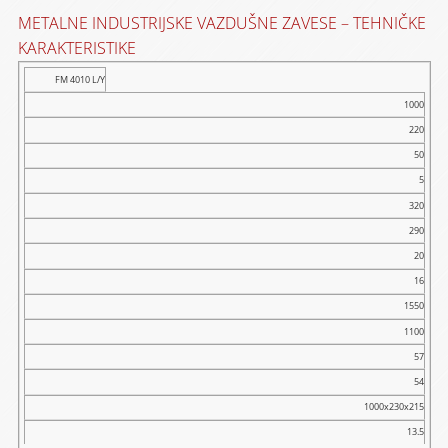
METALNE INDUSTRIJSKE VAZDUŠNE ZAVESE – TEHNIČKE
KARAKTERISTIKE
BRZINA
PROTOK
NIVO
FM 4010 L/Y
DUŽINA
NAPON
FREK.
VISINA
SNAGA
MODEL
VAZDUHA
VAZDUHA
BUKE
[MM]
[V~]
[HZ]
[M]
[W]
1000
[M/S]
[M3/H]
[DB]
220
H
L
H
L
H
L
H
L
50
5
320
290
20
16
1550
1100
57
54
1000x230x215
13.5