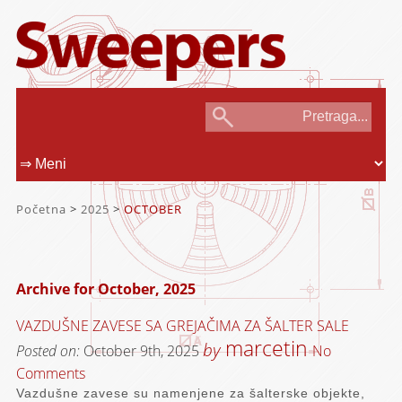
Početna
>
2025
>
OCTOBER
Archive for October, 2025
VAZDUŠNE ZAVESE SA GREJAČIMA ZA ŠALTER SALE
marcetin
by
Posted on:
October 9th, 2025
No
Comments
Vazdušne zavese su namenjene za šalterske objekte,