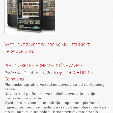
VAZDUŠNE ZAVESE SA GREJAČIMA – TEHNIČKE
KARAKTERISTIKE
SNAGA
BR
RM-1006-D/Y/1
DUŽINA
NAPON
FREK.
SNAGA
AMP
TEMPERATURA
MODEL
MOTORA
VAZ
[MM]
[V~]
[HZ]
[W]
[A]
VAZDUHA [C]
PLAFONSKE UGRADNE VAZDUŠNE ZAVESE
[W]
[M
600
marcetin
by
Posted on:
October 9th, 2025
No
220
Comments
50
Plafonske ugradne vazdušne zavese su od nerđajućeg
1000
čelika.
2000
Novina kod plafonskih vazdušnih zavesa je dizajn i
prevashodno kvalitet.
9
Vazdušne zavese se montiraju u spuštene plafone i
35
najveću primenu su našle u ekskluzivnim objektima kao
što su banke, auto saloni, predstavništvima stranih i