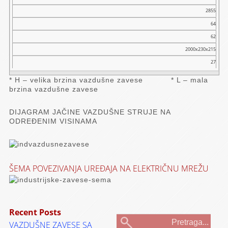
2855
64
62
2000x230x215
27
* H – velika brzina vazdušne zavese * L – mala
brzina vazdušne zavese
DIJAGRAM JAČINE VAZDUŠNE STRUJE NA
ODREĐENIM VISINAMA
ŠEMA POVEZIVANJA UREĐAJA NA ELEKTRIČNU MREŽU
Recent Posts
VAZDUŠNE ZAVESE SA