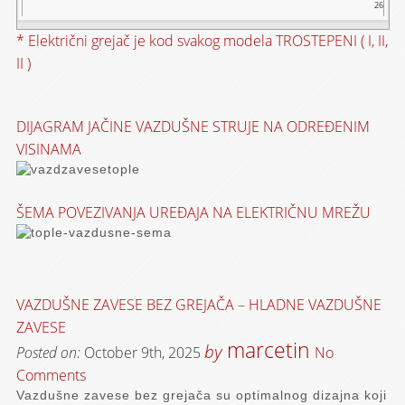
26
* Električni grejač je kod svakog modela TROSTEPENI ( I, II,
II )
DIJAGRAM JAČINE VAZDUŠNE STRUJE NA ODREĐENIM
VISINAMA
ŠEMA POVEZIVANJA UREĐAJA NA ELEKTRIČNU MREŽU
VAZDUŠNE ZAVESE BEZ GREJAČA – HLADNE VAZDUŠNE
ZAVESE
marcetin
by
Posted on:
October 9th, 2025
No
Comments
Vazdušne zavese bez grejača su optimalnog dizajna koji