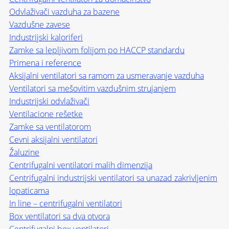
Odvlaživači vazduha za bazene
Vazdušne zavese
Industrijski kaloriferi
Zamke sa lepljivom folijom po HACCP standardu
Primena i reference
Aksijalni ventilatori sa ramom za usmeravanje vazduha
Ventilatori sa mešovitim vazdušnim strujanjem
Industrijski odvlaživači
Ventilacione rešetke
Zamke sa ventilatorom
Cevni aksijalni ventilatori
Žaluzine
Centrifugalni ventilatori malih dimenzija
Centrifugalni industrijski ventilatori sa unazad zakrivljenim
lopaticama
In line – centrifugalni ventilatori
Box ventilatori sa dva otvora