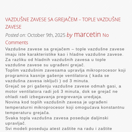
VAZDUŠNE ZAVESE SA GREJAČEM – TOPLE VAZDUŠNE
ZAVESE
marcetin
by
Posted on:
October 9th, 2025
No
Comments
Vazdušne zavese sa grejačem – tople vazdušne zavese
imaju iste karakteristike kao i hladne vazdušne zavese.
Za razliku od hladnih vazdušnih zavesa u tople
vazdušne zavese su ugrađeni grejač.
Toplim vazdušnim zavesama upravlja mikroprocesor koji
programira kasnije gašenje ventilatora ( kada se
vazdušna zavesa isključi ) od 3 minuta.
Grejač se pri gašenju vazdušne zavese odmah gasi, a
motor ventilatora radi još 3 minuta, dok se grejač ne
ohladi radi izbegavanja pregrevanja uredjaja.
Novina kod toplih vazdušnih zavesa je ugrađeni
temperaturni mikroprocesor koji omogućava konstantnu
temperaturu grejača.
Svaka topla vazdušna zavesa poseduje daljinski
upravljač.
Svi modeli poseduju atest zaštite na radu i zaštite