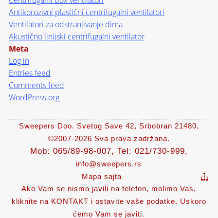
Centrifugalni box ventilatori
Antikorozivni plastični centrifugalni ventilatori
Ventilatori za odstranjivanje dima
Akustično linijski centrifugalni ventilator
Meta
Log in
Entries feed
Comments feed
WordPress.org
Sweepers Doo. Svetog Save 42, Srbobran 21480,
©2007-2026
Sva prava zadržana.
Mob: 065/89-98-007, Tel: 021/730-999,
info@sweepers.rs
Mapa sajta
Ako Vam se nismo javili na telefon, molimo Vas,
kliknite na KONTAKT i ostavite vaše podatke. Uskoro
ćemo Vam se javiti.