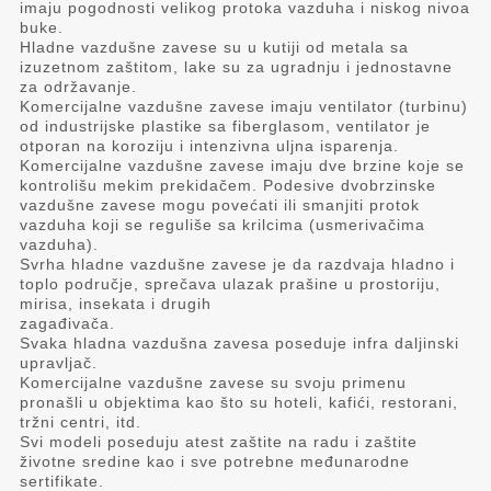
imaju pogodnosti velikog protoka vazduha i niskog nivoa
buke.
Hladne vazdušne zavese su u kutiji od metala sa
izuzetnom zaštitom, lake su za ugradnju i jednostavne
za održavanje.
Komercijalne vazdušne zavese imaju ventilator (turbinu)
od industrijske plastike sa fiberglasom, ventilator je
otporan na koroziju i intenzivna uljna isparenja.
Komercijalne vazdušne zavese imaju dve brzine koje se
kontrolišu mekim prekidačem. Podesive dvobrzinske
vazdušne zavese mogu povećati ili smanjiti protok
vazduha koji se reguliše sa krilcima (usmerivačima
vazduha).
Svrha hladne vazdušne zavese je da razdvaja hladno i
toplo područje, sprečava ulazak prašine u prostoriju,
mirisa, insekata i drugih
zagađivača.
Svaka hladna vazdušna zavesa poseduje infra daljinski
upravljač.
Komercijalne vazdušne zavese su svoju primenu
pronašli u objektima kao što su hoteli, kafići, restorani,
tržni centri, itd.
Svi modeli poseduju atest zaštite na radu i zaštite
životne sredine kao i sve potrebne međunarodne
sertifikate.