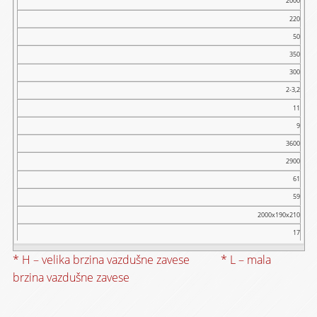
2000
220
50
350
300
2-3,2
11
9
3600
2900
61
59
2000x190x210
17
* H – velika brzina vazdušne zavese * L – mala
brzina vazdušne zavese