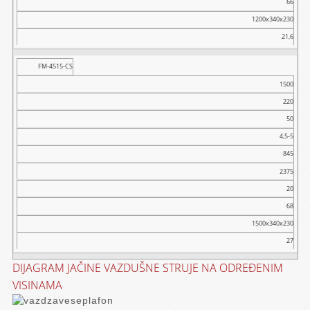
66
1200x340x230
21,6
FM-4515-CS
1500
220
50
4,5-5
845
2375
20
68
1500x340x230
27
DIJAGRAM JAČINE VAZDUŠNE STRUJE NA ODREĐENIM
VISINAMA