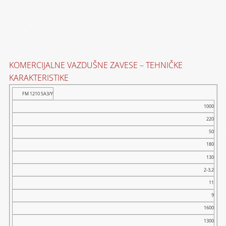
KOMERCIJALNE VAZDUŠNE ZAVESE – TEHNIČKE
KARAKTERISTIKE
BRZINA
PROTOK
NIVO
FM 1210 SA3/Y
DUŽINA
NAPON
FREK.
SNAGA
VISINA
MODEL
VAZDUHA
VAZDUHA
BUKE
[MM]
[V~]
[HZ]
[W]
[M]
1000
[M/S]
[M3/H]
[DB]
220
H
L
H
L
H
L
H
L
50
180
130
2-3,2
11
9
1600
1300